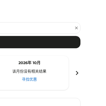
close
2026年 10月
20
chevron_right
该月份没有相关结果
该月份
寻找优惠