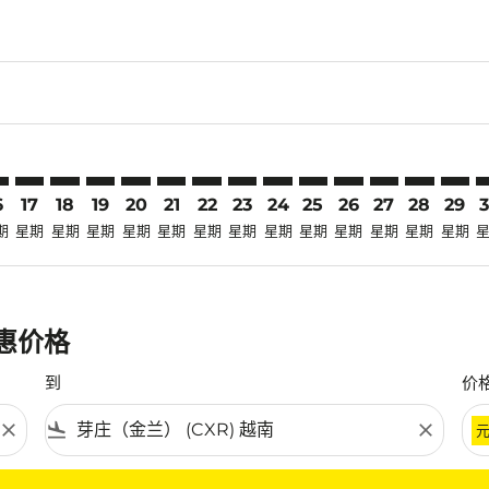
claimer. 寻找优惠
disclaimer. 寻找优惠
ers-disclaimer. 寻找优惠
-offers-disclaimer. 寻找优惠
view-offers-disclaimer. 寻找优惠
cmp-view-offers-disclaimer. 寻找优惠
R: cmp-view-offers-disclaimer. 寻找优惠
P–CXR: cmp-view-offers-disclaimer. 寻找优惠
LOP–CXR: cmp-view-offers-disclaimer. 寻找优惠
LOP–CXR: cmp-view-offers-disclaimer. 寻找优惠
LOP–CXR: cmp-view-offers-disclaimer. 寻找优惠
LOP–CXR: cmp-view-offers-disclaimer. 寻找
LOP–CXR: cmp-view-offers-disclaimer
LOP–CXR: cmp-view-offers-discla
LOP–CXR: cmp-view-offers-dis
LOP–CXR: cmp-view-offers
LOP–CXR: cmp-view-of
LOP–CXR: cmp-vie
LOP–CXR: cmp
LOP–CXR: 
LOP–C
L
6
17
18
19
20
21
22
23
24
25
26
27
28
29
期
星期
星期
星期
星期
星期
星期
星期
星期
星期
星期
星期
星期
星期
优惠价格
到
价
close
flight_land
close
条件。