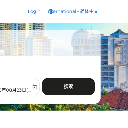
Login
International
language
keyboard_arrow_down
-
简体中文
搜索
today
aria-label
ooking-return-date-aria-label
6年08月23日(周日)