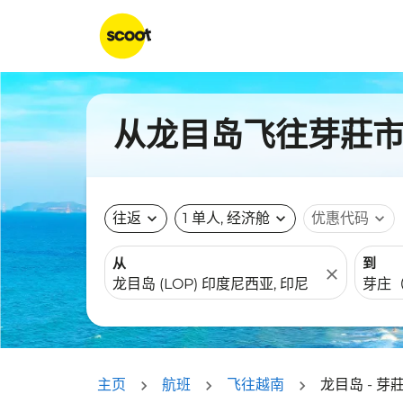
从龙目岛飞往芽莊市的
往返
expand_more
1 单人, 经济舱
expand_more
优惠代码
expand_more
从
到
close
主页
航班
飞往越南
龙目岛 - 芽