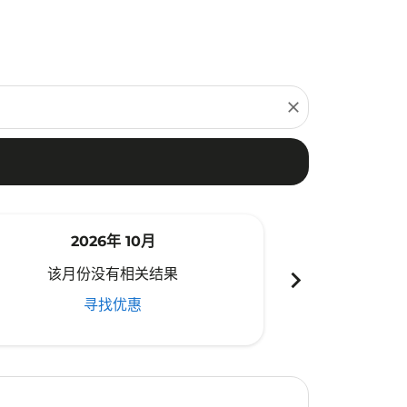
close
2026年 10月
20
chevron_right
该月份没有相关结果
该月份
寻找优惠