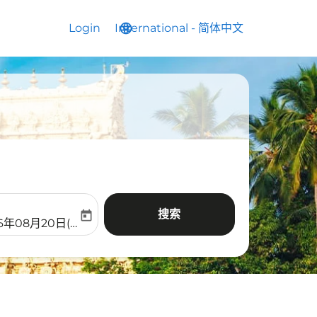
Login
International
language
keyboard_arrow_down
-
简体中文
搜索
today
aria-label
ooking-return-date-aria-label
26年08月20日(周四)