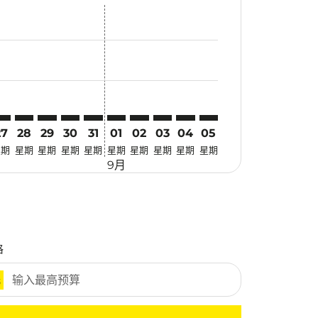
优惠
. 寻找优惠
mer. 寻找优惠
claimer. 寻找优惠
-disclaimer. 寻找优惠
fers-disclaimer. 寻找优惠
w-offers-disclaimer. 寻找优惠
-view-offers-disclaimer. 寻找优惠
cmp-view-offers-disclaimer. 寻找优惠
RV: cmp-view-offers-disclaimer. 寻找优惠
OP–TRV: cmp-view-offers-disclaimer. 寻找优惠
LOP–TRV: cmp-view-offers-disclaimer. 寻找优惠
LOP–TRV: cmp-view-offers-disclaimer. 寻找优惠
LOP–TRV: cmp-view-offers-disclaimer. 寻找优惠
LOP–TRV: cmp-view-offers-disclaimer. 寻
LOP–TRV: cmp-view-offers-disclaimer
LOP–TRV: cmp-view-offers-discla
LOP–TRV: cmp-view-offers-di
LOP–TRV: cmp-view-offer
LOP–TRV: cmp-view-o
27
28
29
30
31
01
02
03
04
05
星期
星期
星期
星期
星期
星期
星期
星期
星期
星期
9月
格
元