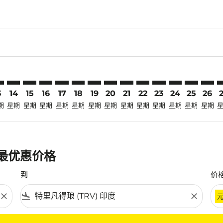
laimer. 寻找优惠
disclaimer. 寻找优惠
ers-disclaimer. 寻找优惠
-offers-disclaimer. 寻找优惠
view-offers-disclaimer. 寻找优惠
cmp-view-offers-disclaimer. 寻找优惠
V: cmp-view-offers-disclaimer. 寻找优惠
P–TRV: cmp-view-offers-disclaimer. 寻找优惠
LOP–TRV: cmp-view-offers-disclaimer. 寻找优惠
LOP–TRV: cmp-view-offers-disclaimer. 寻找优惠
LOP–TRV: cmp-view-offers-disclaimer. 寻找优惠
LOP–TRV: cmp-view-offers-disclaimer. 寻找
LOP–TRV: cmp-view-offers-disclaimer
LOP–TRV: cmp-view-offers-disclai
LOP–TRV: cmp-view-offers-dis
LOP–TRV: cmp-view-offers
LOP–TRV: cmp-view-of
LOP–TRV: cmp-vie
LOP–TRV: cmp
LOP–TRV: 
LOP–T
L
3
14
15
16
17
18
19
20
21
22
23
24
25
26
期
星期
星期
星期
星期
星期
星期
星期
星期
星期
星期
星期
星期
星期
的最优惠价格
到
价
close
flight_land
close
条件。