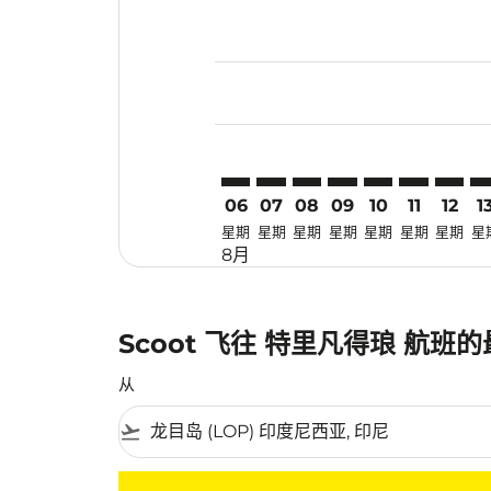
Displaying fares for 八月-2026
LOP–TRV: cmp-view-offers-disc
LOP–TRV: cmp-view-offers-
LOP–TRV: cmp-view-off
LOP–TRV: cmp-view
LOP–TRV: cmp-
LOP–TRV: 
LOP–TR
LO
06
07
08
09
10
11
12
1
星期
星期
星期
星期
星期
星期
星期
星
8月
Scoot 飞往 特里凡得琅 航班
从
flight_takeoff
没有符合您的筛选条件的机票。请调整您的筛选