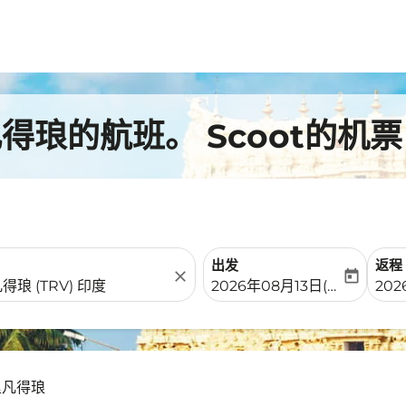
琅的航班。 Scoot的机票
出发
返程
close
today
fc-booking-departure-date-
fc-b
2026年08月13日(周四)
20
里凡得琅