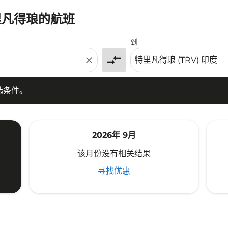
里凡得琅的航班
条件。
到
compare_arrows
close
选条件。
2026年 9月
该月份没有相关结果
寻找优惠