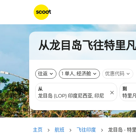
从龙目岛飞往特里凡得
往返
expand_more
1 单人, 经济舱
expand_more
优惠代码
expand_more
从
到
close
主页
航班
飞往印度
龙目岛 - 特