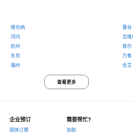
维也纳
曼谷
河内
吉隆
杭州
首尔
东京
万象
福州
合艾
查看更多
企业预订
需要帮忙?
团体订票
协助