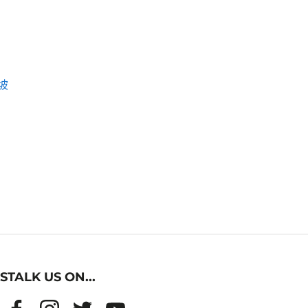
坡
STALK US ON...