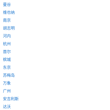
曼谷
维也纳
南京
胡志明
河内
杭州
首尔
槟城
东京
苏梅岛
万象
广州
安吉利斯
达沃