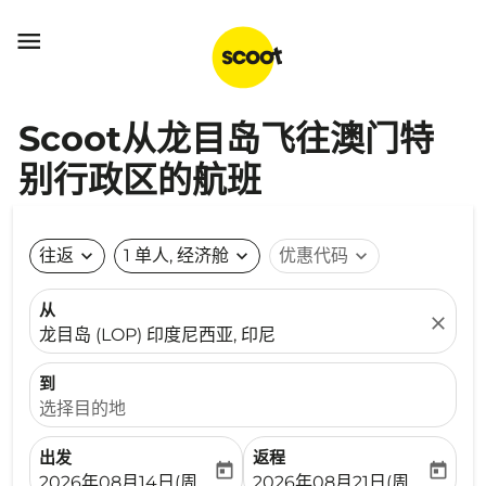

Scoot从龙目岛飞往澳门特
别行政区的航班
往返
expand_more
1 单人, 经济舱
expand_more
优惠代码
expand_more
从
close
龙目岛 (LOP) 印度尼西亚, 印尼
到
选择目的地
出发
返程
today
today
fc-booking-departure-date-aria-label
fc-booking-return-date-ari
2026年08月14日(周五)
2026年08月21日(周五)