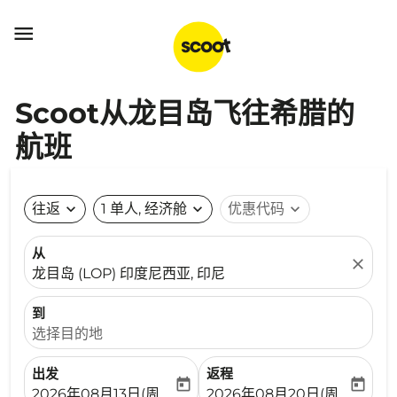

Scoot从龙目岛飞往希腊的
航班
往返
expand_more
1 单人, 经济舱
expand_more
优惠代码
expand_more
从
close
龙目岛 (LOP) 印度尼西亚, 印尼
到
选择目的地
出发
返程
today
today
fc-booking-departure-date-aria-label
fc-booking-return-date-ari
2026年08月13日(周四)
2026年08月20日(周四)