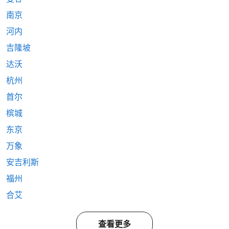
南京
河内
吉隆坡
达沃
杭州
首尔
槟城
东京
万象
安吉利斯
福州
合艾
查看更多