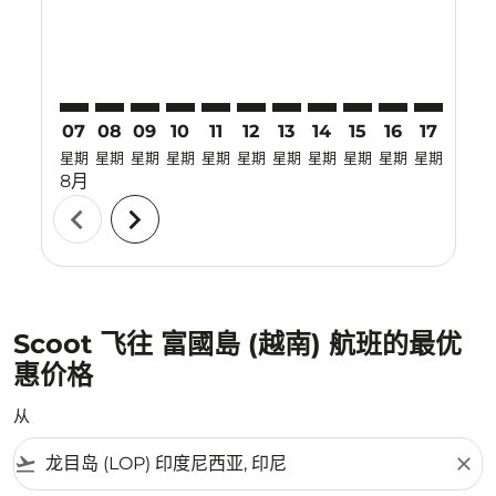
07
08
09
10
11
12
13
14
15
16
17
18
星期
星期
星期
星期
星期
星期
星期
星期
星期
星期
星期
星期
8月
chevron_left
chevron_right
Scoot 飞往 富國島 (越南) 航班的最优
惠价格
从
flight_takeoff
close