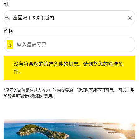
到
flight_land
close
价格
元
没有符合您的筛选条件的机票。请调整您的筛选条件。
没有符合您的筛选条件的机票。请调整您的筛选条
件。
*显示的票价是在过去 48 小时内收集的，预订时可能不再可用。 可选产品
和服务可能会收取额外费用。