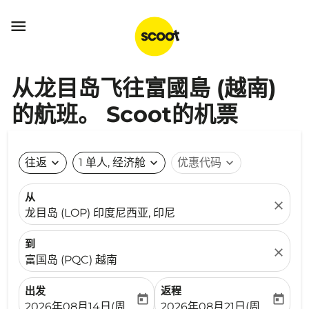

从龙目岛飞往富國島 (越南)
的航班。 Scoot的机票
往返
expand_more
1 单人, 经济舱
expand_more
优惠代码
expand_more
从
close
龙目岛 (LOP) 印度尼西亚, 印尼
到
close
富国岛 (PQC) 越南
出发
返程
today
today
fc-booking-departure-date-aria-label
fc-booking-return-date-ari
2026年08月14日(周五)
2026年08月21日(周五)