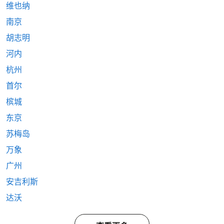
维也纳
南京
胡志明
河内
杭州
首尔
槟城
东京
苏梅岛
万象
广州
安吉利斯
达沃