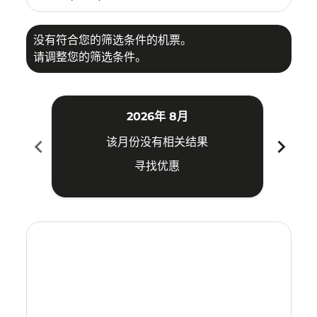
没有符合您的筛选条件的机票。
请调整您的筛选条件。
2026年 8月
chevron_left
chevron_right
该月份没有相关结果
寻找优惠
Displaying fares for 八月-2026
LOP–PQC: cmp-view-offers-disclaimer. 寻找优惠
LOP–PQC: cmp-view-offers-disclaimer. 寻找优惠
LOP–PQC: cmp-view-offers-disclaimer. 寻
LOP–PQC: cmp-view-offers-disclaime
LOP–PQC: cmp-view-offers-discl
LOP–PQC: cmp-view-offers-di
LOP–PQC: cmp-view-offer
LOP–PQC: cmp-view-o
LOP–PQC: cmp-vie
LOP–PQC: cmp
LOP–PQC:
LOP–P
L