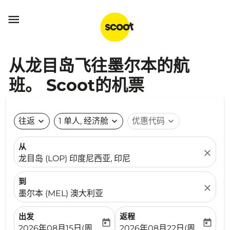

从龙目岛飞往墨尔本的航
班。 Scoot的机票
往返
expand_more
1 单人, 经济舱
expand_more
优惠代码
expand_more
从
close
龙目岛 (LOP) 印度尼西亚, 印尼
到
close
墨尔本 (MEL) 澳大利亚
出发
返程
today
today
fc-booking-departure-date-aria-label
fc-booking-return-date-ari
2026年08月15日(周六)
2026年08月22日(周六)