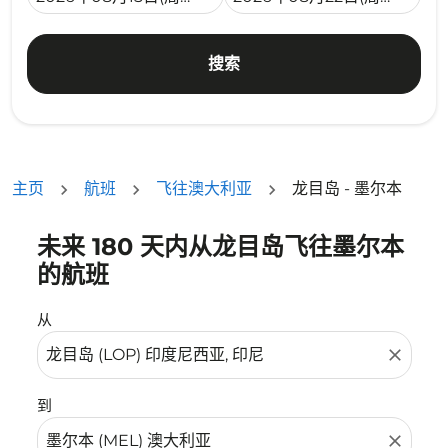
搜索
主页
航班
飞往澳大利亚
龙目岛 - 墨尔本
未来 180 天内从龙目岛飞往墨尔本
没有符合您的筛选条件的机票。请调整您的筛选条件。
的航班
从
close
到
close