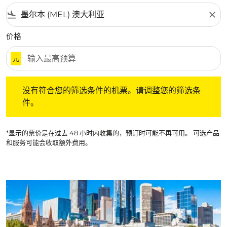
flight_land
close
价格
元
没有符合您的筛选条件的机票。请调整您的筛选条件。
没有符合您的筛选条件的机票。请调整您的筛选条
件。
*显示的票价是在过去 48 小时内收集的，预订时可能不再可用。 可选产品
和服务可能会收取额外费用。