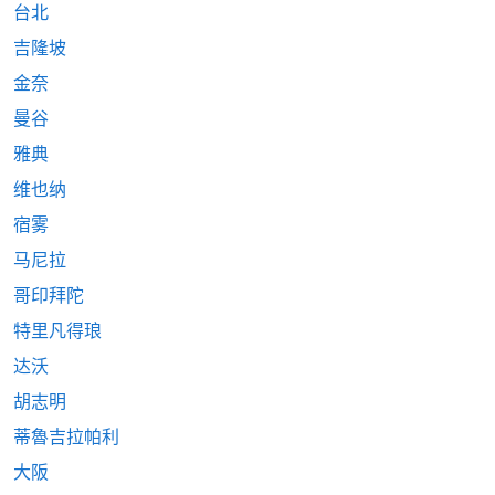
台北
吉隆坡
金奈
曼谷
雅典
维也纳
宿雾
马尼拉
哥印拜陀
特里凡得琅
达沃
胡志明
蒂魯吉拉帕利
大阪