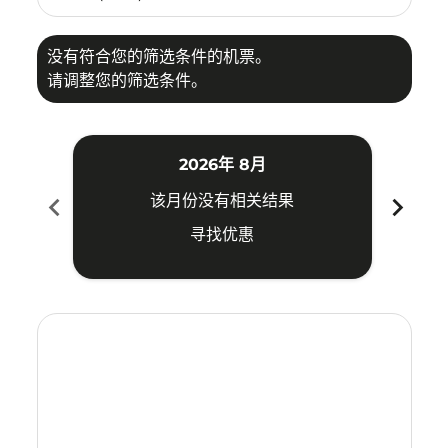
没有符合您的筛选条件的机票。
请调整您的筛选条件。
2026年 8月
chevron_left
chevron_right
该月份没有相关结果
寻找优惠
Displaying fares for 八月-2026
LOP–MEL: cmp-view-offers-disclaimer. 寻找优惠
LOP–MEL: cmp-view-offers-disclaimer. 寻找优惠
LOP–MEL: cmp-view-offers-disclaimer. 寻
LOP–MEL: cmp-view-offers-disclaime
LOP–MEL: cmp-view-offers-discla
LOP–MEL: cmp-view-offers-di
LOP–MEL: cmp-view-offer
LOP–MEL: cmp-view-o
LOP–MEL: cmp-vie
LOP–MEL: cmp
LOP–MEL:
LOP–M
L