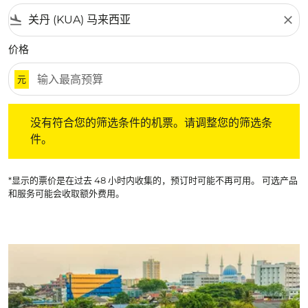
flight_land
close
价格
元
没有符合您的筛选条件的机票。请调整您的筛选条件。
没有符合您的筛选条件的机票。请调整您的筛选条
件。
*显示的票价是在过去 48 小时内收集的，预订时可能不再可用。 可选产品
和服务可能会收取额外费用。