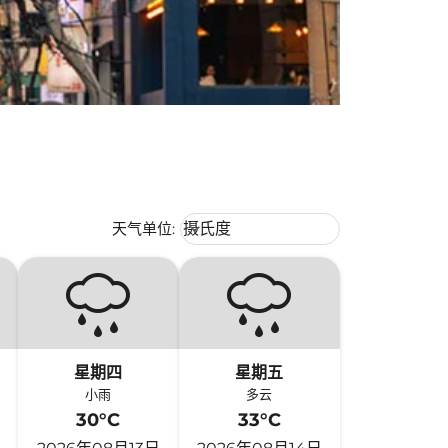
Weather unit option 摄氏度 Selecte
天气单位
:
摄氏度
keyboard_arrow_down
星期四
星期五
小雨
多云
30°C
33°C