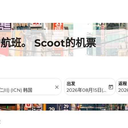
班。 Scoot的机票
出发
返程
close
today
fc-booking-departure-date-
fc-b
2026年08月15日(周六)
202
尔