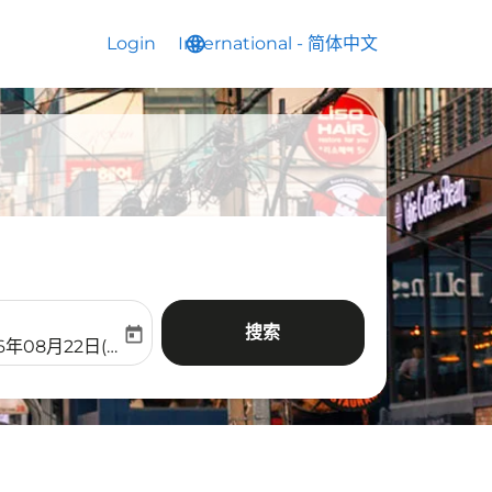
Login
International
language
keyboard_arrow_down
-
简体中文
搜索
today
aria-label
ooking-return-date-aria-label
6年08月22日(周六)