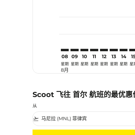
Displaying fares for 八月-2026
MNL–ICN: cmp-view-offers-dis
MNL–ICN: cmp-view-offers
MNL–ICN: cmp-view-off
MNL–ICN: cmp-view
MNL–ICN: cmp-
MNL–ICN: 
MNL–IC
MN
08
09
10
11
12
13
14
1
星期
星期
星期
星期
星期
星期
星期
星
8月
Scoot 飞往 首尔 航班的最优
从
flight_takeoff
没有符合您的筛选条件的机票。请调整您的筛选