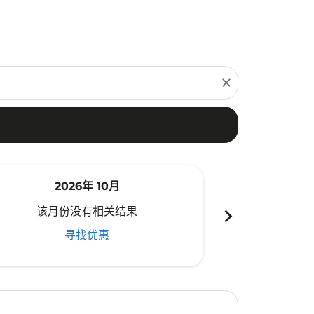
close
2026年 10月
20
chevron_right
该月份没有相关结果
该月份
寻找优惠