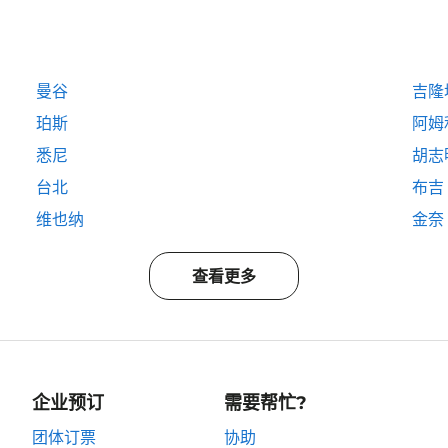
曼谷
吉隆
珀斯
阿姆
悉尼
胡志
台北
布吉
维也纳
金奈
查看更多
企业预订
需要帮忙?
团体订票
协助