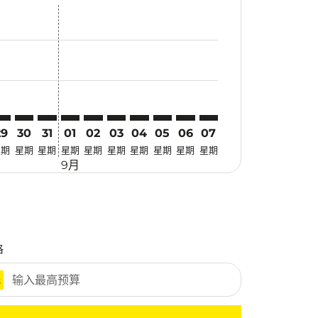
优惠
. 寻找优惠
imer. 寻找优惠
sclaimer. 寻找优惠
-disclaimer. 寻找优惠
fers-disclaimer. 寻找优惠
w-offers-disclaimer. 寻找优惠
-view-offers-disclaimer. 寻找优惠
cmp-view-offers-disclaimer. 寻找优惠
CN: cmp-view-offers-disclaimer. 寻找优惠
NL–ICN: cmp-view-offers-disclaimer. 寻找优惠
MNL–ICN: cmp-view-offers-disclaimer. 寻找优惠
MNL–ICN: cmp-view-offers-disclaimer. 寻找优惠
MNL–ICN: cmp-view-offers-disclaimer. 寻找优惠
MNL–ICN: cmp-view-offers-disclaimer. 寻
MNL–ICN: cmp-view-offers-disclaime
MNL–ICN: cmp-view-offers-discl
MNL–ICN: cmp-view-offers-di
MNL–ICN: cmp-view-offer
MNL–ICN: cmp-view-o
29
30
31
01
02
03
04
05
06
07
星期
星期
星期
星期
星期
星期
星期
星期
星期
星期
9月
格
元