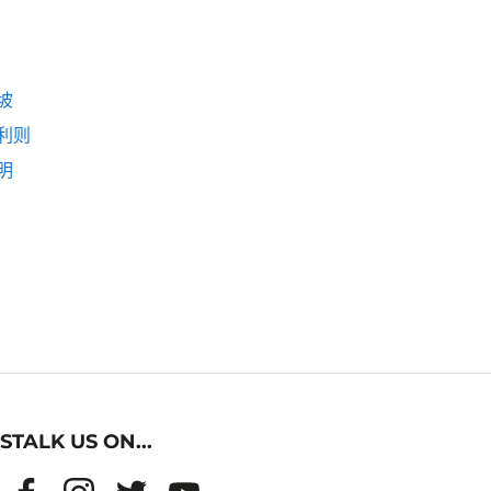
坡
利则
明
STALK US ON...