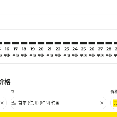
claimer. 寻找优惠
-disclaimer. 寻找优惠
ers-disclaimer. 寻找优惠
-offers-disclaimer. 寻找优惠
view-offers-disclaimer. 寻找优惠
cmp-view-offers-disclaimer. 寻找优惠
N: cmp-view-offers-disclaimer. 寻找优惠
L–ICN: cmp-view-offers-disclaimer. 寻找优惠
MNL–ICN: cmp-view-offers-disclaimer. 寻找优惠
MNL–ICN: cmp-view-offers-disclaimer. 寻找优惠
MNL–ICN: cmp-view-offers-disclaimer. 寻找优惠
MNL–ICN: cmp-view-offers-disclaimer. 寻找
MNL–ICN: cmp-view-offers-disclaimer
MNL–ICN: cmp-view-offers-discla
MNL–ICN: cmp-view-offers-di
MNL–ICN: cmp-view-offers
MNL–ICN: cmp-view-of
MNL–ICN: cmp-vie
MNL–ICN: cmp
MNL–ICN: 
MNL–I
M
5
16
17
18
19
20
21
22
23
24
25
26
27
28
期
星期
星期
星期
星期
星期
星期
星期
星期
星期
星期
星期
星期
星期
惠价格
到
价
close
flight_land
close
条件。