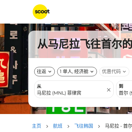
从马尼拉飞往首尔的航
往返
expand_more
1 单人, 经济舱
expand_more
优惠代码
expand_more
从
到
close
主页
航班
飞往韩国
马尼拉 - 首