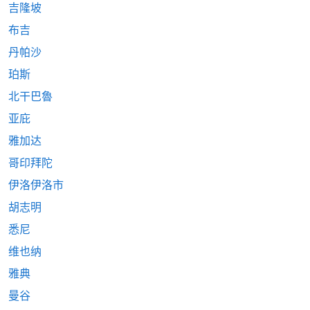
吉隆坡
布吉
丹帕沙
珀斯
北干巴魯
亚庇
雅加达
哥印拜陀
伊洛伊洛市
胡志明
悉尼
维也纳
雅典
曼谷