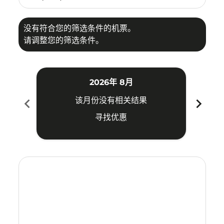
没有符合您的筛选条件的机票。
请调整您的筛选条件。
2026年 8月
chevron_left
chevron_right
该月份没有相关结果
寻找优惠
Displaying fares for 八月-2026
MNL–CSX: cmp-view-offers-disclaimer. 寻找优惠
MNL–CSX: cmp-view-offers-disclaimer. 寻找优惠
MNL–CSX: cmp-view-offers-disclaimer. 寻
MNL–CSX: cmp-view-offers-disclaime
MNL–CSX: cmp-view-offers-discla
MNL–CSX: cmp-view-offers-di
MNL–CSX: cmp-view-offer
MNL–CSX: cmp-view-o
MNL–CSX: cmp-vie
MNL–CSX: cmp
MNL–CSX:
MNL–C
M