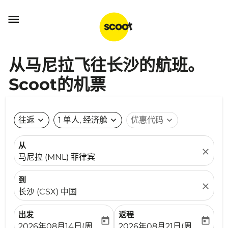

从马尼拉飞往长沙的航班。
Scoot的机票
往返
expand_more
1 单人, 经济舱
expand_more
优惠代码
expand_more
从
close
马尼拉 (MNL) 菲律宾
到
close
长沙 (CSX) 中国
出发
返程
today
today
fc-booking-departure-date-aria-label
fc-booking-return-date-ari
2026年08月14日(周五)
2026年08月21日(周五)