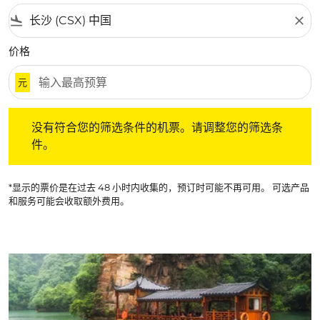
flight_land
close
价格
元
没有符合您的筛选条件的机票。请调整您的筛选条件。
没有符合您的筛选条件的机票。请调整您的筛选条
件。
*显示的票价是在过去 48 小时内收集的，预订时可能不再可用。 可选产品
和服务可能会收取额外费用。