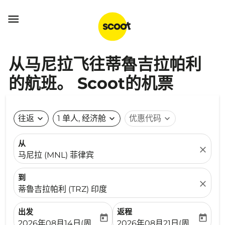

从马尼拉飞往蒂魯吉拉帕利
的航班。 Scoot的机票
往返
expand_more
1 单人, 经济舱
expand_more
优惠代码
expand_more
从
close
马尼拉 (MNL) 菲律宾
到
close
蒂魯吉拉帕利 (TRZ) 印度
出发
返程
today
today
fc-booking-departure-date-aria-label
fc-booking-return-date-ari
2026年08月14日(周五)
2026年08月21日(周五)