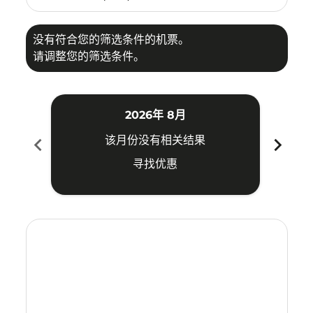
没有符合您的筛选条件的机票。
请调整您的筛选条件。
2026年 8月
chevron_left
chevron_right
该月份没有相关结果
寻找优惠
Displaying fares for 八月-2026
MNL–TRZ: cmp-view-offers-disclaimer. 寻找优惠
MNL–TRZ: cmp-view-offers-disclaimer. 寻找优惠
MNL–TRZ: cmp-view-offers-disclaimer. 寻
MNL–TRZ: cmp-view-offers-disclaime
MNL–TRZ: cmp-view-offers-discla
MNL–TRZ: cmp-view-offers-di
MNL–TRZ: cmp-view-offer
MNL–TRZ: cmp-view-o
MNL–TRZ: cmp-vie
MNL–TRZ: cmp
MNL–TRZ:
MNL–T
M