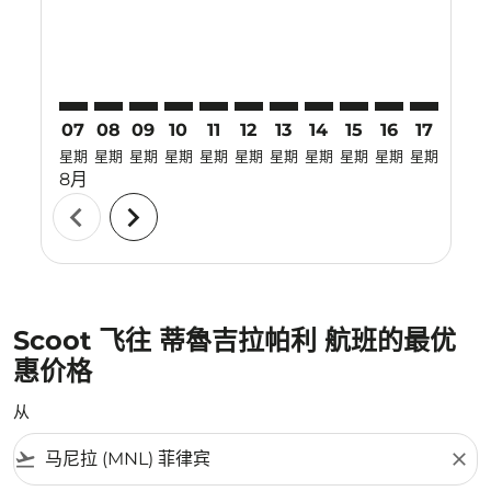
07
08
09
10
11
12
13
14
15
16
17
18
星期
星期
星期
星期
星期
星期
星期
星期
星期
星期
星期
星期
8月
chevron_left
chevron_right
Scoot 飞往 蒂魯吉拉帕利 航班的最优
惠价格
从
flight_takeoff
close