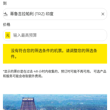
到
flight_land
close
价格
元
没有符合您的筛选条件的机票。请调整您的筛选条件。
没有符合您的筛选条件的机票。请调整您的筛选条
件。
*显示的票价是在过去 48 小时内收集的，预订时可能不再可用。 可选产品
和服务可能会收取额外费用。