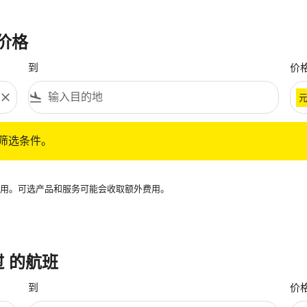
价格
到
价
close
flight_land
条件。
筛选条件。
再可用。可选产品和服务可能会收取额外费用。
挝 的航班
到
价