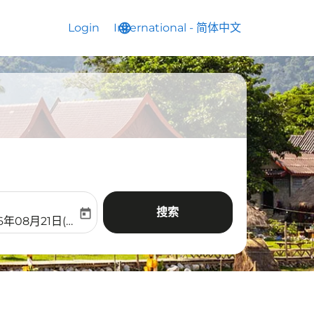
Login
International
language
keyboard_arrow_down
-
简体中文
搜索
today
aria-label
ooking-return-date-aria-label
6年08月21日(周五)