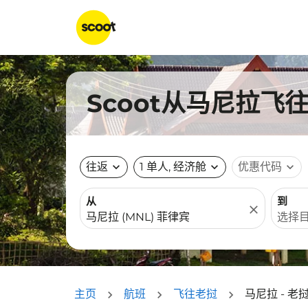
Scoot从马尼拉飞
往返
expand_more
1 单人, 经济舱
expand_more
优惠代码
expand_more
从
到
close
主页
航班
飞往老挝
马尼拉 - 老