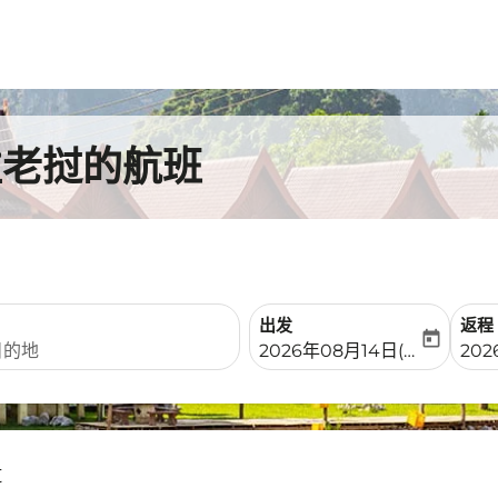
往老挝的航班
出发
返程
today
fc-booking-departure-date-
fc-b
2026年08月14日(周五)
202
挝