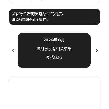
没有符合您的筛选条件的机票。
请调整您的筛选条件。
2026年 8月
chevron_left
chevron_right
该月份没有相关结果
寻找优惠
Displaying fares for 八月-2026
MNL–TRV: cmp-view-offers-disclaimer. 寻找优惠
MNL–TRV: cmp-view-offers-disclaimer. 寻找优惠
MNL–TRV: cmp-view-offers-disclaimer. 寻
MNL–TRV: cmp-view-offers-disclaime
MNL–TRV: cmp-view-offers-discla
MNL–TRV: cmp-view-offers-di
MNL–TRV: cmp-view-offer
MNL–TRV: cmp-view-o
MNL–TRV: cmp-vie
MNL–TRV: cmp
MNL–TRV:
MNL–T
M