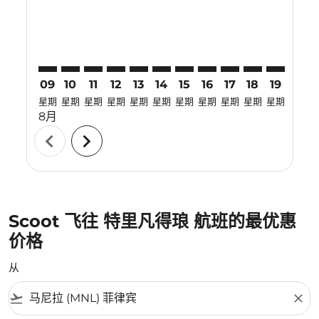
09
10
11
12
13
14
15
16
17
18
19
20
星期
星期
星期
星期
星期
星期
星期
星期
星期
星期
星期
星期
8月
chevron_left
chevron_right
Scoot 飞往 特里凡得琅 航班的最优惠
价格
从
flight_takeoff
close