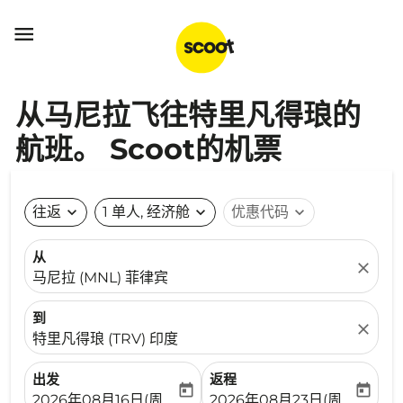

从马尼拉飞往特里凡得琅的
航班。 Scoot的机票
往返
expand_more
1 单人, 经济舱
expand_more
优惠代码
expand_more
从
close
马尼拉 (MNL) 菲律宾
到
close
特里凡得琅 (TRV) 印度
出发
返程
today
today
fc-booking-departure-date-aria-label
fc-booking-return-date-ari
2026年08月16日(周日)
2026年08月23日(周日)