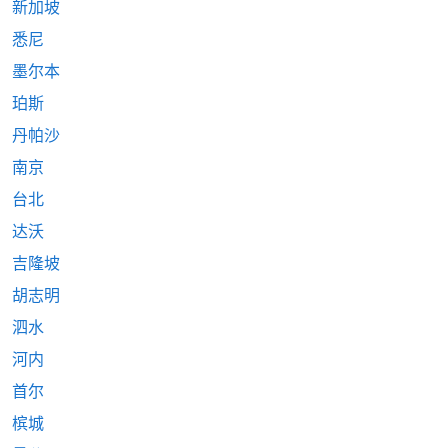
新加坡
悉尼
墨尔本
珀斯
丹帕沙
南京
台北
达沃
吉隆坡
胡志明
泗水
河内
首尔
槟城