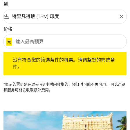
到
flight_land
close
价格
元
没有符合您的筛选条件的机票。请调整您的筛选条件。
没有符合您的筛选条件的机票。请调整您的筛选条
件。
*显示的票价是在过去 48 小时内收集的，预订时可能不再可用。 可选产品
和服务可能会收取额外费用。