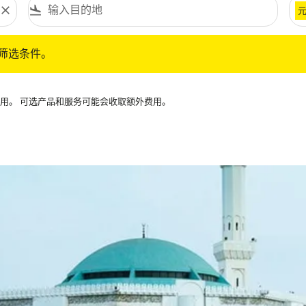
close
flight_land
条件。
筛选条件。
可用。 可选产品和服务可能会收取额外费用。