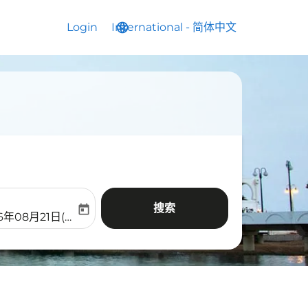
Login
International
language
keyboard_arrow_down
-
简体中文
搜索
today
aria-label
ooking-return-date-aria-label
6年08月21日(周五)