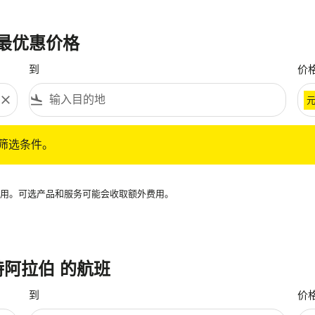
的最优惠价格
到
价
close
flight_land
条件。
筛选条件。
再可用。可选产品和服务可能会收取额外费用。
沙特阿拉伯 的航班
到
价