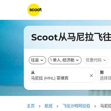
Scoot从马尼拉
往返
expand_more
1 单人, 经济舱
expand_more
优惠代码
expand_more
从
到
close
主页
航班
飞往沙特阿拉伯
马尼拉