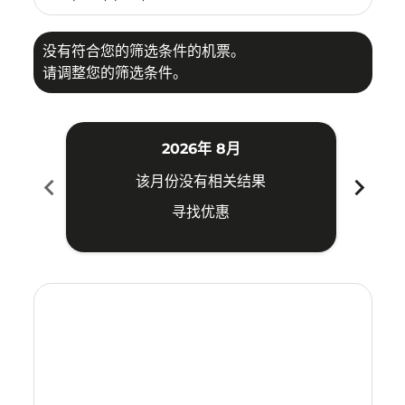
没有符合您的筛选条件的机票。
请调整您的筛选条件。
2026年 8月
chevron_left
chevron_right
该月份没有相关结果
寻找优惠
Displaying fares for 八月-2026
MNL–BKI: cmp-view-offers-disclaimer. 寻找优惠
MNL–BKI: cmp-view-offers-disclaimer. 寻找优惠
MNL–BKI: cmp-view-offers-disclaimer. 寻
MNL–BKI: cmp-view-offers-disclaimer
MNL–BKI: cmp-view-offers-discla
MNL–BKI: cmp-view-offers-di
MNL–BKI: cmp-view-offer
MNL–BKI: cmp-view-of
MNL–BKI: cmp-vie
MNL–BKI: cmp
MNL–BKI:
MNL–B
M