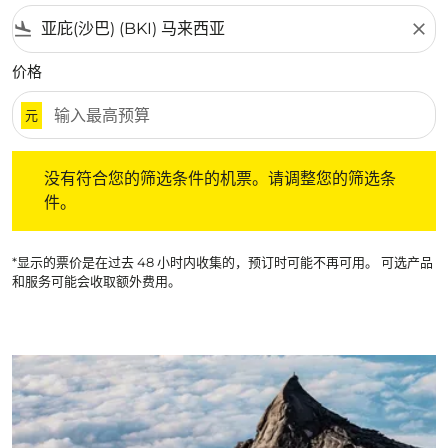
flight_land
close
价格
元
没有符合您的筛选条件的机票。请调整您的筛选条件。
没有符合您的筛选条件的机票。请调整您的筛选条
件。
*显示的票价是在过去 48 小时内收集的，预订时可能不再可用。 可选产品
和服务可能会收取额外费用。