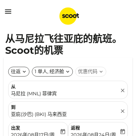

从马尼拉飞往亚庇的航班。
Scoot的机票
往返
expand_more
1 单人, 经济舱
expand_more
优惠代码
expand_more
从
close
马尼拉 (MNL) 菲律宾
到
close
亚庇(沙巴) (BKI) 马来西亚
出发
返程
today
today
fc-booking-departure-date-aria-label
fc-booking-return-date-ari
2026年08月17日(周一)
2026年08月24日(周一)