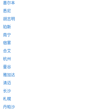
墨尔本
悉尼
胡志明
珀斯
南宁
宿雾
合艾
杭州
曼谷
雅加达
清迈
长沙
札幌
丹帕沙