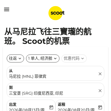

从马尼拉飞往三寶瓏的航
班。 Scoot的机票
往返
expand_more
1 单人, 经济舱
expand_more
优惠代码
expand_more
从
close
马尼拉 (MNL) 菲律宾
到
close
三宝垄 (SRG) 印度尼西亚, 印尼
出发
返程
today
today
fc-booking-departure-date-aria-label
fc-booking-return-date-ari
2026年08月13日(周四)
2026年08月20日(周四)