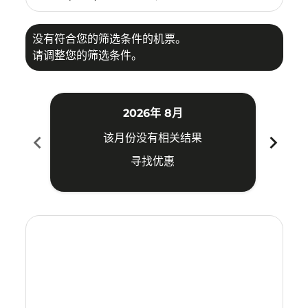
没有符合您的筛选条件的机票。
请调整您的筛选条件。
2026年 8月
chevron_left
chevron_right
该月份没有相关结果
寻找优惠
Displaying fares for 八月-2026
MNL–SRG: cmp-view-offers-disclaimer. 寻找优惠
MNL–SRG: cmp-view-offers-disclaimer. 寻找优惠
MNL–SRG: cmp-view-offers-disclaimer. 寻
MNL–SRG: cmp-view-offers-disclaime
MNL–SRG: cmp-view-offers-discl
MNL–SRG: cmp-view-offers-di
MNL–SRG: cmp-view-offer
MNL–SRG: cmp-view-o
MNL–SRG: cmp-vie
MNL–SRG: cmp
MNL–SRG:
MNL–S
M