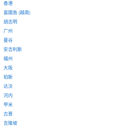
香港
富國島 (越南)
胡志明
广州
曼谷
安吉利斯
福州
大阪
珀斯
达沃
河内
甲米
古晋
吉隆坡