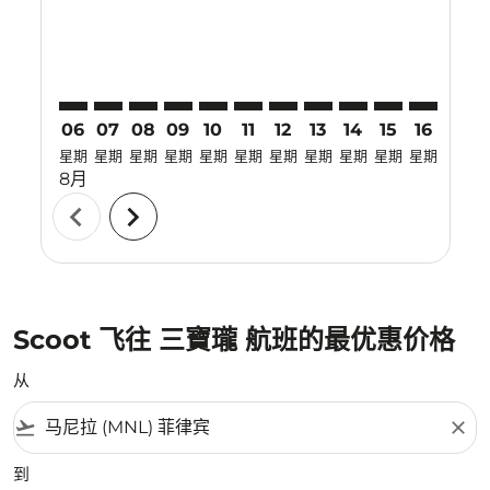
06
07
08
09
10
11
12
13
14
15
16
17
星期
星期
星期
星期
星期
星期
星期
星期
星期
星期
星期
星期
8月
chevron_left
chevron_right
Scoot 飞往 三寶瓏 航班的最优惠价格
从
flight_takeoff
close
到