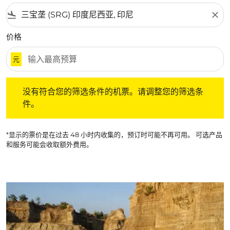
flight_land
close
价格
元
没有符合您的筛选条件的机票。请调整您的筛选条件。
没有符合您的筛选条件的机票。请调整您的筛选条
件。
*显示的票价是在过去 48 小时内收集的，预订时可能不再可用。 可选产品
和服务可能会收取额外费用。