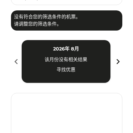
没有符合您的筛选条件的机票。
请调整您的筛选条件。
2026年 8月
chevron_left
chevron_right
该月份没有相关结果
寻找优惠
Displaying fares for 八月-2026
MKZ–CGO: cmp-view-offers-disclaimer. 寻找优惠
MKZ–CGO: cmp-view-offers-disclaimer. 寻找优惠
MKZ–CGO: cmp-view-offers-disclaimer. 
MKZ–CGO: cmp-view-offers-disclaime
MKZ–CGO: cmp-view-offers-discl
MKZ–CGO: cmp-view-offers-d
MKZ–CGO: cmp-view-offer
MKZ–CGO: cmp-view-o
MKZ–CGO: cmp-vi
MKZ–CGO: cmp
MKZ–CGO:
MKZ–
M