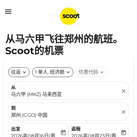

从马六甲飞往郑州的航班。
Scoot的机票
往返
expand_more
1 单人, 经济舱
expand_more
优惠代码
expand_more
从
close
马六甲 (MKZ) 马来西亚
到
close
郑州 (CGO) 中国
出发
返程
today
today
fc-booking-departure-date-aria-label
fc-booking-return-date-ari
2026年08月16日(周日)
2026年08月23日(周日)