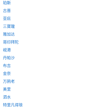
珀斯
古晋
亚庇
三寶瓏
雅加达
哥印拜陀
岘港
丹帕沙
布吉
金奈
万鸦老
美里
泗水
特里凡得琅