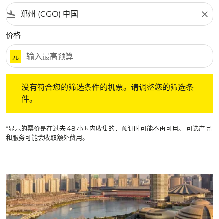
flight_land
close
价格
元
没有符合您的筛选条件的机票。请调整您的筛选条件。
没有符合您的筛选条件的机票。请调整您的筛选条
件。
*显示的票价是在过去 48 小时内收集的，预订时可能不再可用。 可选产品
和服务可能会收取额外费用。