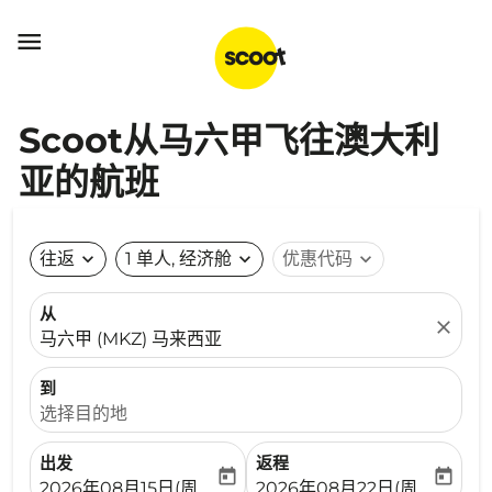

Scoot从马六甲飞往澳大利
亚的航班
往返
expand_more
1 单人, 经济舱
expand_more
优惠代码
expand_more
从
close
马六甲 (MKZ) 马来西亚
到
选择目的地
出发
返程
today
today
fc-booking-departure-date-aria-label
fc-booking-return-date-ari
2026年08月15日(周六)
2026年08月22日(周六)