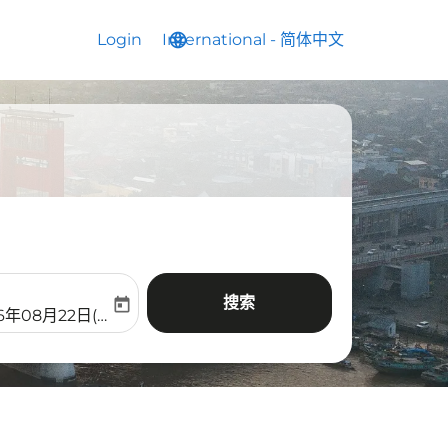
Login
International
language
keyboard_arrow_down
-
简体中文
搜索
today
aria-label
ooking-return-date-aria-label
6年08月22日(周六)