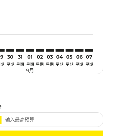
找优惠
. 寻找优惠
imer. 寻找优惠
sclaimer. 寻找优惠
s-disclaimer. 寻找优惠
fers-disclaimer. 寻找优惠
w-offers-disclaimer. 寻找优惠
-view-offers-disclaimer. 寻找优惠
 cmp-view-offers-disclaimer. 寻找优惠
LM: cmp-view-offers-disclaimer. 寻找优惠
KZ–PLM: cmp-view-offers-disclaimer. 寻找优惠
MKZ–PLM: cmp-view-offers-disclaimer. 寻找优惠
MKZ–PLM: cmp-view-offers-disclaimer. 寻找优惠
MKZ–PLM: cmp-view-offers-disclaimer. 寻找优惠
MKZ–PLM: cmp-view-offers-disclaimer. 寻
MKZ–PLM: cmp-view-offers-disclaime
MKZ–PLM: cmp-view-offers-discl
MKZ–PLM: cmp-view-offers-d
MKZ–PLM: cmp-view-offer
MKZ–PLM: cmp-view-o
29
30
31
01
02
03
04
05
06
07
星期
星期
星期
星期
星期
星期
星期
星期
星期
星期
9月
格
元