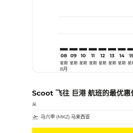
Displaying fares for 八月-2026
MKZ–PLM: cmp-view-offers-dis
MKZ–PLM: cmp-view-offers
MKZ–PLM: cmp-view-of
MKZ–PLM: cmp-view
MKZ–PLM: cmp-
MKZ–PLM: 
MKZ–P
MK
08
09
10
11
12
13
14
1
星期
星期
星期
星期
星期
星期
星期
星
8月
Scoot 飞往 巨港 航班的最优
从
flight_takeoff
没有符合您的筛选条件的机票。请调整您的筛选