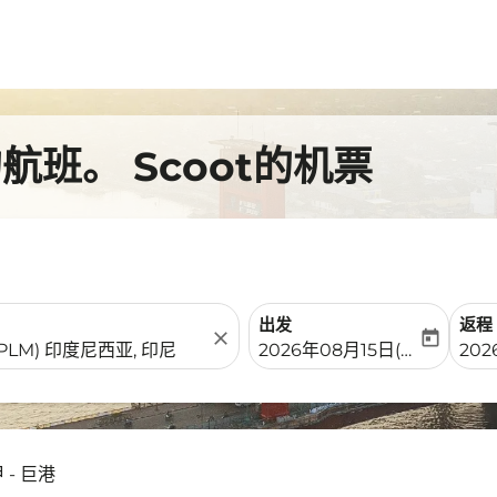
班。 Scoot的机票
出发
返程
close
today
fc-booking-departure-date-
fc-b
2026年08月15日(周六)
202
 - 巨港