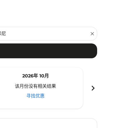
close
2026年 10月
20
chevron_right
该月份没有相关结果
该月份
寻找优惠