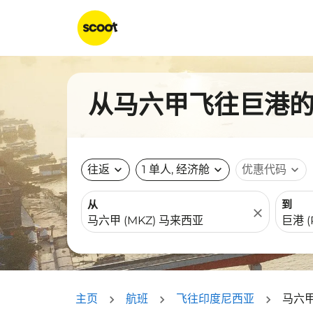
从马六甲飞往巨港的航
往返
expand_more
1 单人, 经济舱
expand_more
优惠代码
expand_more
从
到
close
主页
航班
飞往印度尼西亚
马六甲