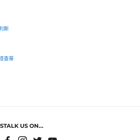
利斯
塔查蒂
STALK US ON...