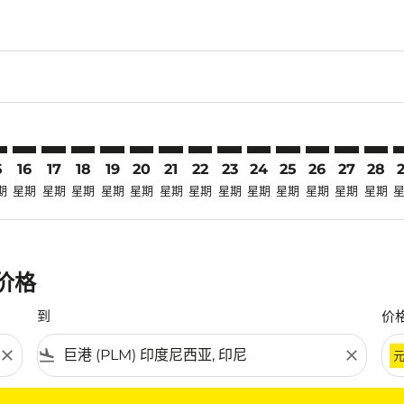
claimer. 寻找优惠
-disclaimer. 寻找优惠
fers-disclaimer. 寻找优惠
-offers-disclaimer. 寻找优惠
view-offers-disclaimer. 寻找优惠
cmp-view-offers-disclaimer. 寻找优惠
LM: cmp-view-offers-disclaimer. 寻找优惠
Z–PLM: cmp-view-offers-disclaimer. 寻找优惠
MKZ–PLM: cmp-view-offers-disclaimer. 寻找优惠
MKZ–PLM: cmp-view-offers-disclaimer. 寻找优惠
MKZ–PLM: cmp-view-offers-disclaimer. 寻找优惠
MKZ–PLM: cmp-view-offers-disclaimer. 寻
MKZ–PLM: cmp-view-offers-disclaimer
MKZ–PLM: cmp-view-offers-discla
MKZ–PLM: cmp-view-offers-di
MKZ–PLM: cmp-view-offer
MKZ–PLM: cmp-view-of
MKZ–PLM: cmp-vie
MKZ–PLM: cmp
MKZ–PLM:
MKZ–P
M
5
16
17
18
19
20
21
22
23
24
25
26
27
28
期
星期
星期
星期
星期
星期
星期
星期
星期
星期
星期
星期
星期
星期
惠价格
到
价
close
flight_land
close
条件。