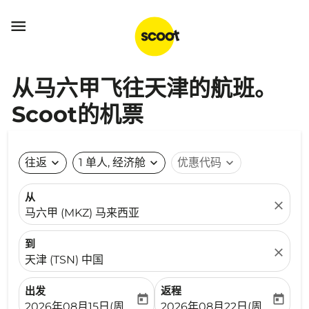

从马六甲飞往天津的航班。
Scoot的机票
往返
expand_more
1 单人, 经济舱
expand_more
优惠代码
expand_more
从
close
马六甲 (MKZ) 马来西亚
到
close
天津 (TSN) 中国
出发
返程
today
today
fc-booking-departure-date-aria-label
fc-booking-return-date-ari
2026年08月15日(周六)
2026年08月22日(周六)