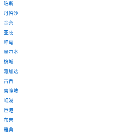
珀斯
丹帕沙
金奈
亚庇
坤甸
墨尔本
槟城
雅加达
古晋
吉隆坡
岘港
巨港
布吉
雅典