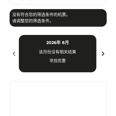
没有符合您的筛选条件的机票。
请调整您的筛选条件。
2026年 8月
chevron_left
chevron_right
该月份没有相关结果
寻找优惠
Displaying fares for 八月-2026
MKZ–TSN: cmp-view-offers-disclaimer. 寻找优惠
MKZ–TSN: cmp-view-offers-disclaimer. 寻找优惠
MKZ–TSN: cmp-view-offers-disclaimer. 寻
MKZ–TSN: cmp-view-offers-disclaime
MKZ–TSN: cmp-view-offers-discla
MKZ–TSN: cmp-view-offers-di
MKZ–TSN: cmp-view-offer
MKZ–TSN: cmp-view-o
MKZ–TSN: cmp-vie
MKZ–TSN: cmp
MKZ–TSN:
MKZ–T
M