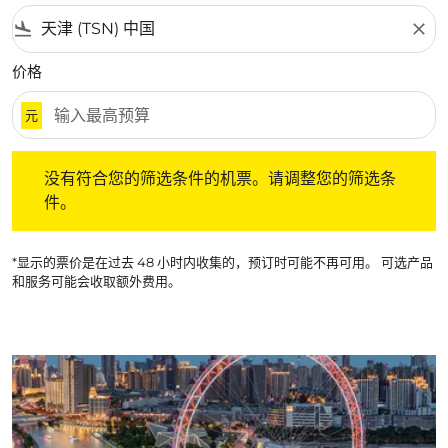
flight_land
close
价格
元
没有符合您的筛选条件的机票。请调整您的筛选条件。
没有符合您的筛选条件的机票。请调整您的筛选条
件。
*显示的票价是在过去 48 小时内收集的，预订时可能不再可用。 可选产品
和服务可能会收取额外费用。