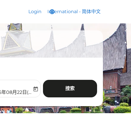
Login
International
language
keyboard_arrow_down
-
简体中文
搜索
today
aria-label
ooking-return-date-aria-label
6年08月22日(周六)