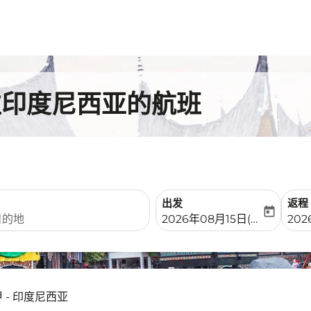
飞往印度尼西亚的航班
出发
返程
today
fc-booking-departure-date-
fc-b
2026年08月15日(周六)
202
 - 印度尼西亚