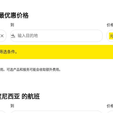
的最优惠价格
到
价
close
flight_land
条件。
筛选条件。
再可用。可选产品和服务可能会收取额外费用。
印度尼西亚 的航班
到
价