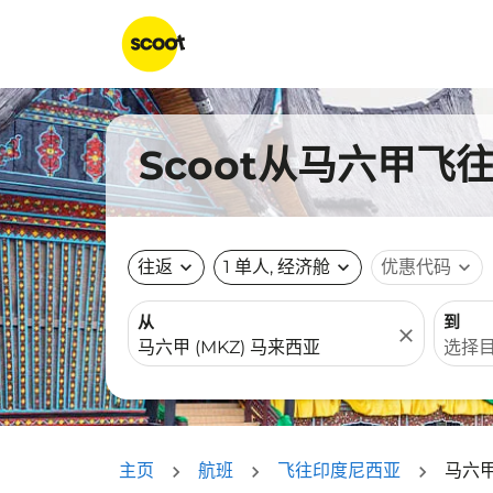
Scoot从马六甲
往返
expand_more
1 单人, 经济舱
expand_more
优惠代码
expand_more
从
到
close
主页
航班
飞往印度尼西亚
马六甲