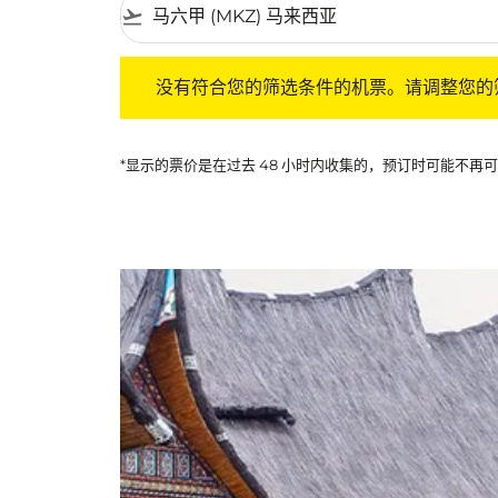
flight_takeoff
没有符合您的筛选条件的机票。请调整您的筛选
没有符合您的筛选条件的机票。请调整您的
*显示的票价是在过去 48 小时内收集的，预订时可能不再