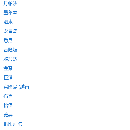
丹帕沙
墨尔本
泗水
龙目岛
悉尼
吉隆坡
雅加达
金奈
巨港
富國島 (越南)
布吉
怡保
雅典
哥印拜陀