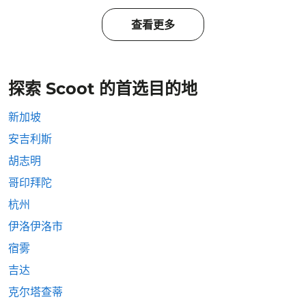
查看更多
探索 Scoot 的首选目的地
新加坡
安吉利斯
胡志明
哥印拜陀
杭州
伊洛伊洛市
宿雾
吉达
克尔塔查蒂