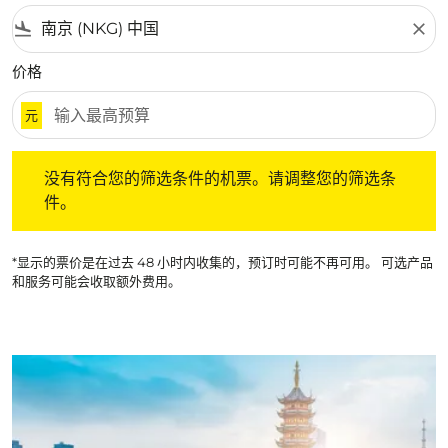
flight_land
close
价格
元
没有符合您的筛选条件的机票。请调整您的筛选条件。
没有符合您的筛选条件的机票。请调整您的筛选条
件。
*显示的票价是在过去 48 小时内收集的，预订时可能不再可用。 可选产品
和服务可能会收取额外费用。