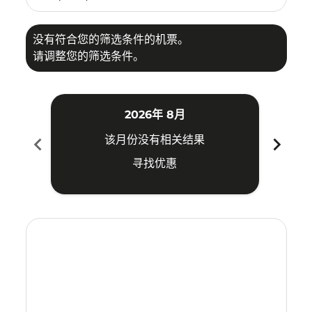
没有符合您的筛选条件的机票。
请调整您的筛选条件。
2026年 8月
chevron_left
chevron_right
该月份没有相关结果
寻找优惠
Displaying fares for 八月-2026
MKZ–NKG: cmp-view-offers-disclaimer. 寻找优惠
MKZ–NKG: cmp-view-offers-disclaimer. 寻找优惠
MKZ–NKG: cmp-view-offers-disclaimer. 
MKZ–NKG: cmp-view-offers-disclaime
MKZ–NKG: cmp-view-offers-discl
MKZ–NKG: cmp-view-offers-d
MKZ–NKG: cmp-view-offer
MKZ–NKG: cmp-view-o
MKZ–NKG: cmp-vi
MKZ–NKG: cmp
MKZ–NKG:
MKZ–
M