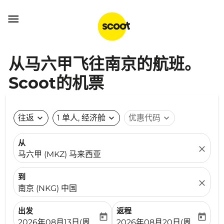

从马六甲飞往南京的航班。
Scoot的机票
往返
expand_more
1 单人, 经济舱
expand_more
优惠代码
expand_more
从
close
马六甲 (MKZ) 马来西亚
到
close
南京 (NKG) 中国
出发
返程
today
today
fc-booking-departure-date-aria-label
fc-booking-return-date-ari
2026年08月13日(周四)
2026年08月20日(周四)