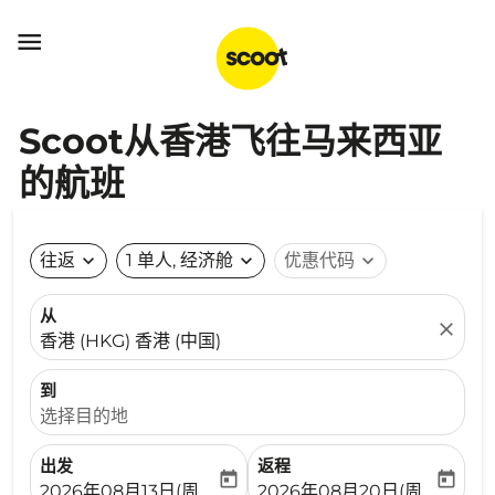

Scoot从香港飞往马来西亚
的航班
往返
expand_more
1 单人, 经济舱
expand_more
优惠代码
expand_more
从
close
香港 (HKG) 香港 (中国)
到
选择目的地
出发
返程
today
today
fc-booking-departure-date-aria-label
fc-booking-return-date-ari
2026年08月13日(周四)
2026年08月20日(周四)