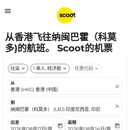

从香港飞往纳闽巴霍（科莫
多)的航班。 Scoot的机票
往返
expand_more
1 单人, 经济舱
expand_more
优惠代码
expand_more
从
close
香港 (HKG) 香港 (中国)
到
close
纳闽巴霍（科莫多） (LBJ) 印度尼西亚, 印尼
出发
返程
today
today
fc-booking-departure-date-aria-label
fc-booking-return-date-ari
2026年08月17日(周一)
2026年08月24日(周一)