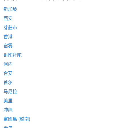
新加坡
西安
芽莊市
香港
宿雾
哥印拜陀
河内
合艾
首尔
马尼拉
美里
冲绳
富國島 (越南)