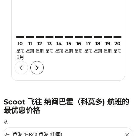
HKG–LBJ: cmp-view-offers-disclaimer. 寻找优惠
HKG–LBJ: cmp-view-offers-disclaimer. 寻找优惠
HKG–LBJ: cmp-view-offers-disclaimer. 寻找
HKG–LBJ: cmp-view-offers-disclaimer
HKG–LBJ: cmp-view-offers-discla
HKG–LBJ: cmp-view-offers-di
HKG–LBJ: cmp-view-offers
HKG–LBJ: cmp-view-of
HKG–LBJ: cmp-vie
HKG–LBJ: cmp
HKG–LBJ:
HKG–L
H
10
11
12
13
14
15
16
17
18
19
20
21
星期
星期
星期
星期
星期
星期
星期
星期
星期
星期
星期
星期
8月
chevron_left
chevron_right
Scoot 飞往 纳闽巴霍（科莫多) 航班的
最优惠价格
从
flight_takeoff
close