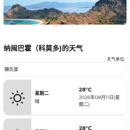
纳闽巴霍（科莫多)的天气
天气单位
:
Weather unit option 摄氏度 Selected
摄氏度
keyboard_arrow_down
28°C
星期二
2026年08月11日(星
晴
期二)
28°C