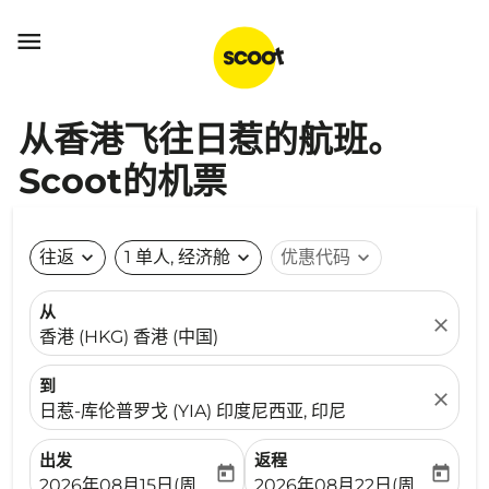

从香港飞往日惹的航班。
Scoot的机票
往返
expand_more
1 单人, 经济舱
expand_more
优惠代码
expand_more
从
close
香港 (HKG) 香港 (中国)
到
close
日惹-库伦普罗戈 (YIA) 印度尼西亚, 印尼
出发
返程
today
today
fc-booking-departure-date-aria-label
fc-booking-return-date-ari
2026年08月15日(周六)
2026年08月22日(周六)