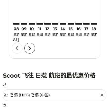
08
09
10
11
12
13
14
15
16
17
18
19
星期
星期
星期
星期
星期
星期
星期
星期
星期
星期
星期
星期
8月
chevron_left
chevron_right
Scoot 飞往 日惹 航班的最优惠价格
从
flight_takeoff
close
到