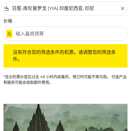
flight_land
close
价格
元
没有符合您的筛选条件的机票。请调整您的筛选条件。
没有符合您的筛选条件的机票。请调整您的筛选条
件。
*显示的票价是在过去 48 小时内收集的，预订时可能不再可用。 可选产品
和服务可能会收取额外费用。