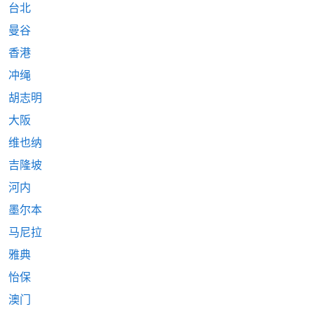
台北
曼谷
香港
冲绳
胡志明
大阪
维也纳
吉隆坡
河内
墨尔本
马尼拉
雅典
怡保
澳门