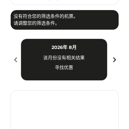
没有符合您的筛选条件的机票。
请调整您的筛选条件。
2026年 8月
chevron_left
chevron_right
该月份没有相关结果
寻找优惠
Displaying fares for 八月-2026
HKG–YIA: cmp-view-offers-disclaimer. 寻找优惠
HKG–YIA: cmp-view-offers-disclaimer. 寻找优惠
HKG–YIA: cmp-view-offers-disclaimer. 寻找
HKG–YIA: cmp-view-offers-disclaimer
HKG–YIA: cmp-view-offers-discla
HKG–YIA: cmp-view-offers-di
HKG–YIA: cmp-view-offer
HKG–YIA: cmp-view-of
HKG–YIA: cmp-vie
HKG–YIA: cmp
HKG–YIA:
HKG–Y
H