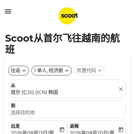

Scoot从首尔飞往越南的航
班
往返
expand_more
1 单人, 经济舱
expand_more
优惠代码
expand_more
从
close
首尔 (仁川) (ICN) 韩国
到
选择目的地
出发
返程
today
today
fc-booking-departure-date-aria-label
fc-booking-return-date-ari
2026年08月13日(周四)
2026年08月20日(周四)