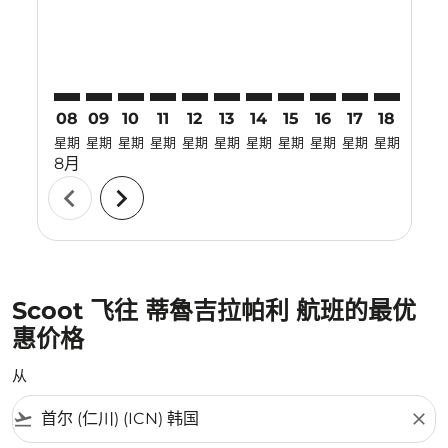
08
09
10
11
12
13
14
15
16
17
18
19
星期
星期
星期
星期
星期
星期
星期
星期
星期
星期
星期
星期
8月
chevron_left
chevron_right
Scoot 飞往 蒂魯吉拉帕利 航班的最优
惠价格
从
flight_takeoff
close