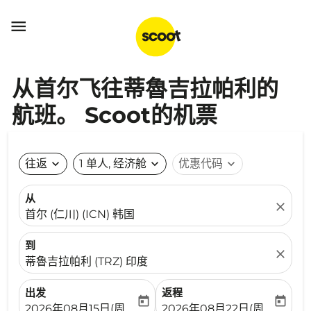

从首尔飞往蒂魯吉拉帕利的
航班。 Scoot的机票
往返
expand_more
1 单人, 经济舱
expand_more
优惠代码
expand_more
从
close
首尔 (仁川) (ICN) 韩国
到
close
蒂魯吉拉帕利 (TRZ) 印度
出发
返程
today
today
fc-booking-departure-date-aria-label
fc-booking-return-date-ari
2026年08月15日(周六)
2026年08月22日(周六)