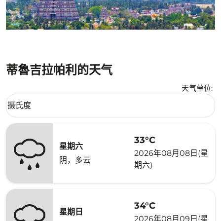
蒂魯吉拉帕利的天气
天气单位
:
Weather unit option 摄氏度 Selected
摄氏度
keyboard_arrow_down
33°C
星期六
2026年08月08日(星
阴，多云
期六)
34°C
星期日
2026年08月09日(星