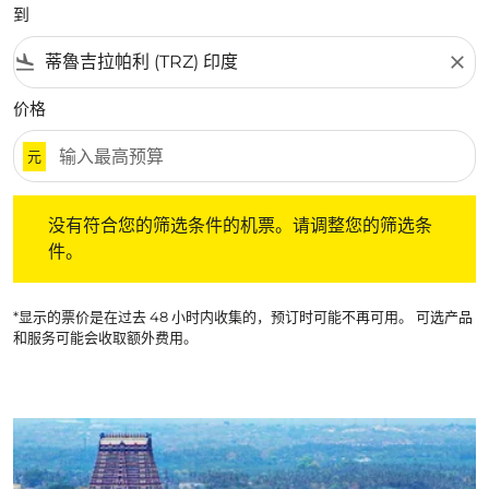
到
flight_land
close
价格
元
没有符合您的筛选条件的机票。请调整您的筛选条件。
没有符合您的筛选条件的机票。请调整您的筛选条
件。
*显示的票价是在过去 48 小时内收集的，预订时可能不再可用。 可选产品
和服务可能会收取额外费用。