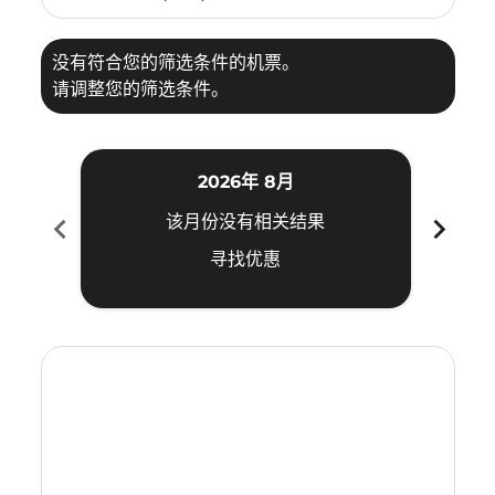
没有符合您的筛选条件的机票。
请调整您的筛选条件。
2026年 8月
chevron_left
chevron_right
该月份没有相关结果
寻找优惠
Displaying fares for 八月-2026
ICN–TRZ: cmp-view-offers-disclaimer. 寻找优惠
ICN–TRZ: cmp-view-offers-disclaimer. 寻找优惠
ICN–TRZ: cmp-view-offers-disclaimer. 寻找
ICN–TRZ: cmp-view-offers-disclaimer
ICN–TRZ: cmp-view-offers-discla
ICN–TRZ: cmp-view-offers-dis
ICN–TRZ: cmp-view-offers
ICN–TRZ: cmp-view-of
ICN–TRZ: cmp-vie
ICN–TRZ: cmp
ICN–TRZ:
ICN–T
I