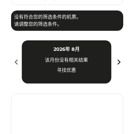
没有符合您的筛选条件的机票。
请调整您的筛选条件。
2026年 8月
chevron_left
chevron_right
该月份没有相关结果
寻找优惠
Displaying fares for 八月-2026
ICN–VTZ: cmp-view-offers-disclaimer. 寻找优惠
ICN–VTZ: cmp-view-offers-disclaimer. 寻找优惠
ICN–VTZ: cmp-view-offers-disclaimer. 寻找
ICN–VTZ: cmp-view-offers-disclaimer
ICN–VTZ: cmp-view-offers-discla
ICN–VTZ: cmp-view-offers-di
ICN–VTZ: cmp-view-offers
ICN–VTZ: cmp-view-of
ICN–VTZ: cmp-vie
ICN–VTZ: cmp
ICN–VTZ:
ICN–V
I