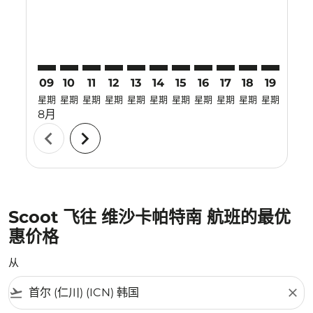
09
10
11
12
13
14
15
16
17
18
19
20
星期
星期
星期
星期
星期
星期
星期
星期
星期
星期
星期
星期
8月
chevron_left
chevron_right
Scoot 飞往 维沙卡帕特南 航班的最优
惠价格
从
flight_takeoff
close