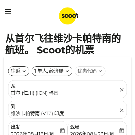

从首尔飞往维沙卡帕特南的
航班。 Scoot的机票
往返
expand_more
1 单人, 经济舱
expand_more
优惠代码
expand_more
从
close
首尔 (仁川) (ICN) 韩国
到
close
维沙卡帕特南 (VTZ) 印度
出发
返程
today
today
fc-booking-departure-date-aria-label
fc-booking-return-date-ari
2026年08月16日(周日)
2026年08月23日(周日)