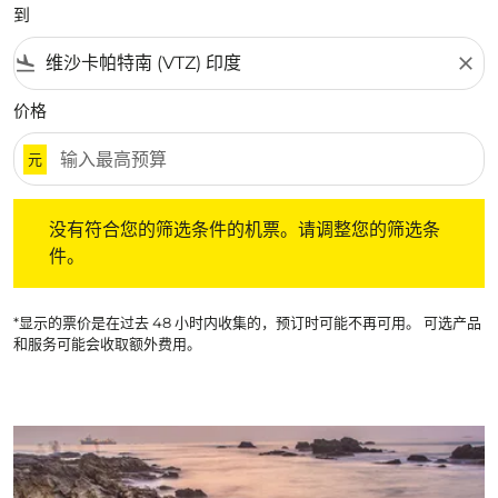
到
flight_land
close
价格
元
没有符合您的筛选条件的机票。请调整您的筛选条件。
没有符合您的筛选条件的机票。请调整您的筛选条
件。
*显示的票价是在过去 48 小时内收集的，预订时可能不再可用。 可选产品
和服务可能会收取额外费用。