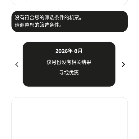
没有符合您的筛选条件的机票。
请调整您的筛选条件。
2026年 8月
chevron_left
chevron_right
该月份没有相关结果
寻找优惠
Displaying fares for 八月-2026
ICN–SUB: cmp-view-offers-disclaimer. 寻找优惠
ICN–SUB: cmp-view-offers-disclaimer. 寻找优惠
ICN–SUB: cmp-view-offers-disclaimer. 寻找
ICN–SUB: cmp-view-offers-disclaimer
ICN–SUB: cmp-view-offers-discla
ICN–SUB: cmp-view-offers-di
ICN–SUB: cmp-view-offer
ICN–SUB: cmp-view-of
ICN–SUB: cmp-vie
ICN–SUB: cmp
ICN–SUB:
ICN–S
I