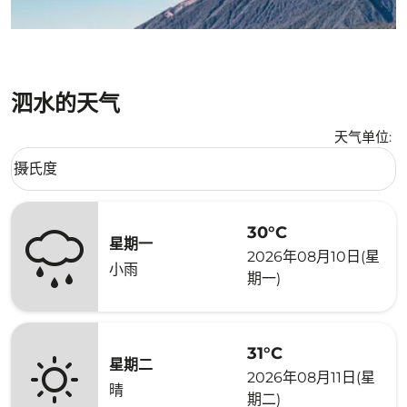
泗水的天气
天气单位
:
Weather unit option 摄氏度 Selected
摄氏度
keyboard_arrow_down
30°C
星期一
2026年08月10日(星
小雨
期一)
31°C
星期二
2026年08月11日(星
晴
期二)