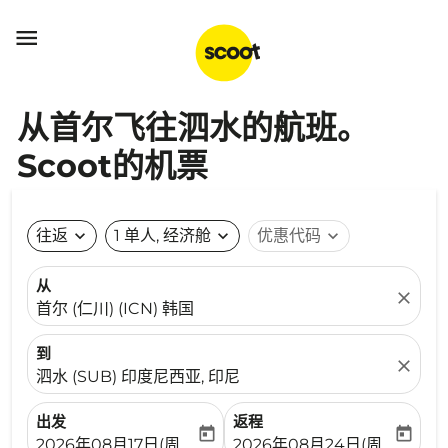

从首尔飞往泗水的航班。
Scoot的机票
往返
expand_more
1 单人, 经济舱
expand_more
优惠代码
expand_more
从
close
首尔 (仁川) (ICN) 韩国
到
close
泗水 (SUB) 印度尼西亚, 印尼
出发
返程
today
today
fc-booking-departure-date-aria-label
fc-booking-return-date-ari
2026年08月17日(周一)
2026年08月24日(周一)