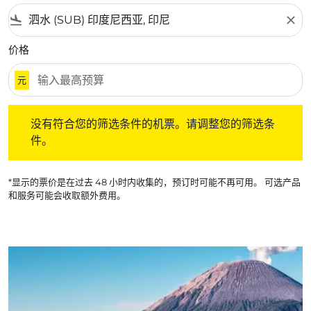
flight_land
close
价格
元
没有符合您的筛选条件的机票。请调整您的筛选条件。
没有符合您的筛选条件的机票。请调整您的筛选条
件。
*显示的票价是在过去 48 小时内收集的，预订时可能不再可用。 可选产品
和服务可能会收取额外费用。