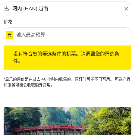
flight_land
close
价格
元
没有符合您的筛选条件的机票。请调整您的筛选条件。
没有符合您的筛选条件的机票。请调整您的筛选条
件。
*显示的票价是在过去 48 小时内收集的，预订时可能不再可用。 可选产品
和服务可能会收取额外费用。