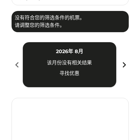
没有符合您的筛选条件的机票。
请调整您的筛选条件。
2026年 8月
chevron_left
chevron_right
该月份没有相关结果
寻找优惠
Displaying fares for 八月-2026
ICN–HAN: cmp-view-offers-disclaimer. 寻找优惠
ICN–HAN: cmp-view-offers-disclaimer. 寻找优惠
ICN–HAN: cmp-view-offers-disclaimer. 寻
ICN–HAN: cmp-view-offers-disclaime
ICN–HAN: cmp-view-offers-discla
ICN–HAN: cmp-view-offers-di
ICN–HAN: cmp-view-offer
ICN–HAN: cmp-view-of
ICN–HAN: cmp-vie
ICN–HAN: cmp
ICN–HAN:
ICN–H
I