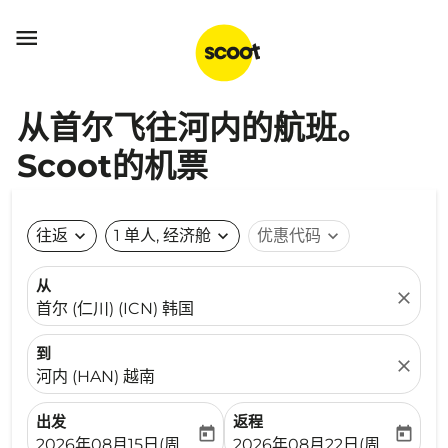

从首尔飞往河内的航班。
Scoot的机票
往返
expand_more
1 单人, 经济舱
expand_more
优惠代码
expand_more
从
close
首尔 (仁川) (ICN) 韩国
到
close
河内 (HAN) 越南
出发
返程
today
today
fc-booking-departure-date-aria-label
fc-booking-return-date-ari
2026年08月15日(周六)
2026年08月22日(周六)