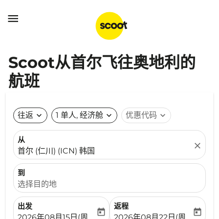

Scoot从首尔飞往奥地利的
航班
往返
expand_more
1 单人, 经济舱
expand_more
优惠代码
expand_more
从
close
首尔 (仁川) (ICN) 韩国
到
选择目的地
出发
返程
today
today
fc-booking-departure-date-aria-label
fc-booking-return-date-ari
2026年08月15日(周六)
2026年08月22日(周六)