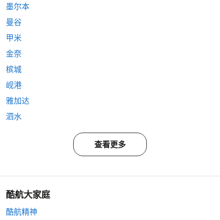
墨尔本
曼谷
甲米
金奈
槟城
岘港
雅加达
泗水
查看更多
酷航大家庭
酷航精神