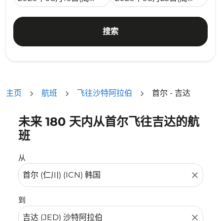
搜索
主页
航班
飞往沙特阿拉伯
首尔 - 吉达
未来 180 天内从首尔飞往吉达的航
没有符合您的筛选条件的机票。请调整您的筛选条件。
班
从
close
到
close