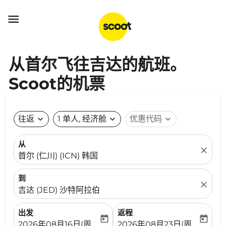

从首尔飞往吉达的航班。
Scoot的机票
往返
expand_more
1 单人, 经济舱
expand_more
优惠代码
expand_more
从
close
首尔 (仁川) (ICN) 韩国
到
close
吉达 (JED) 沙特阿拉伯
出发
返程
today
today
fc-booking-departure-date-aria-label
fc-booking-return-date-ari
2026年08月16日(周日)
2026年08月23日(周日)