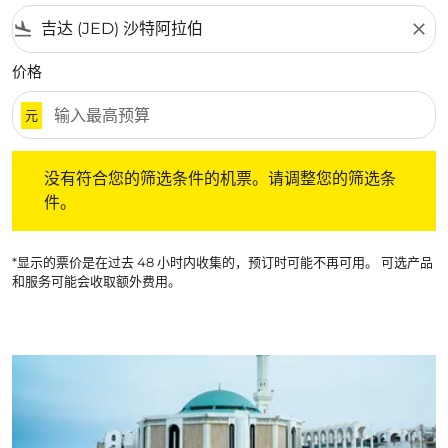
flight_land
close
价格
元
没有符合您的筛选条件的机票。请调整您的筛选条件。
没有符合您的筛选条件的机票。请调整您的筛选条
件。
*显示的票价是在过去 48 小时内收集的，预订时可能不再可用。 可选产品
和服务可能会收取额外费用。