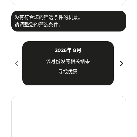
没有符合您的筛选条件的机票。
请调整您的筛选条件。
2026年 8月
chevron_left
chevron_right
该月份没有相关结果
寻找优惠
Displaying fares for 八月-2026
ICN–JED: cmp-view-offers-disclaimer. 寻找优惠
ICN–JED: cmp-view-offers-disclaimer. 寻找优惠
ICN–JED: cmp-view-offers-disclaimer. 寻找
ICN–JED: cmp-view-offers-disclaimer
ICN–JED: cmp-view-offers-disclai
ICN–JED: cmp-view-offers-dis
ICN–JED: cmp-view-offers
ICN–JED: cmp-view-of
ICN–JED: cmp-vie
ICN–JED: cmp
ICN–JED: 
ICN–J
I