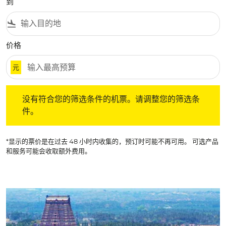
到
flight_land
价格
元
没有符合您的筛选条件的机票。请调整您的筛选条件。
没有符合您的筛选条件的机票。请调整您的筛选条
件。
*显示的票价是在过去 48 小时内收集的，预订时可能不再可用。 可选产品
和服务可能会收取额外费用。