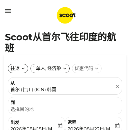

Scoot从首尔飞往印度的航
班
往返
expand_more
1 单人, 经济舱
expand_more
优惠代码
expand_more
从
close
首尔 (仁川) (ICN) 韩国
到
选择目的地
出发
返程
today
today
fc-booking-departure-date-aria-label
fc-booking-return-date-ari
2026年08月15日(周六)
2026年08月22日(周六)