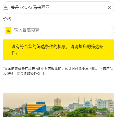
flight_land
close
价格
元
没有符合您的筛选条件的机票。请调整您的筛选条件。
没有符合您的筛选条件的机票。请调整您的筛选条
件。
*显示的票价是在过去 48 小时内收集的，预订时可能不再可用。 可选产品
和服务可能会收取额外费用。