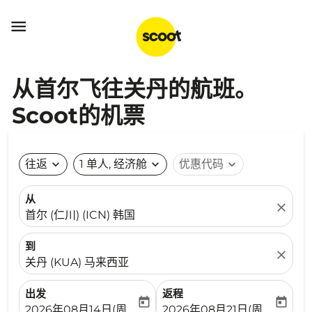

从首尔飞往关丹的航班。
Scoot的机票
往返
expand_more
1 单人, 经济舱
expand_more
优惠代码
expand_more
从
close
首尔 (仁川) (ICN) 韩国
到
close
关丹 (KUA) 马来西亚
出发
返程
today
today
fc-booking-departure-date-aria-label
fc-booking-return-date-ari
2026年08月14日(周五)
2026年08月21日(周五)