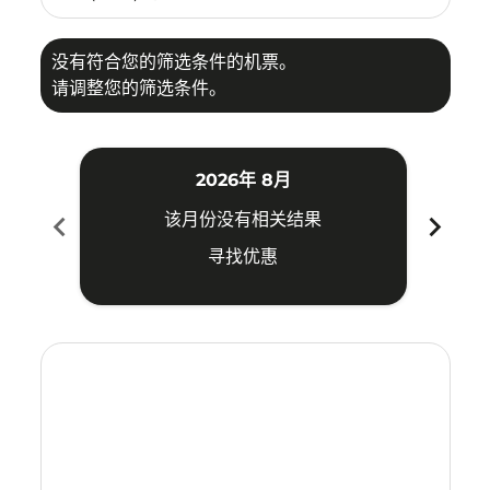
没有符合您的筛选条件的机票。
请调整您的筛选条件。
2026年 8月
chevron_left
chevron_right
该月份没有相关结果
寻找优惠
Displaying fares for 八月-2026
ICN–KUA: cmp-view-offers-disclaimer. 寻找优惠
ICN–KUA: cmp-view-offers-disclaimer. 寻找优惠
ICN–KUA: cmp-view-offers-disclaimer. 寻
ICN–KUA: cmp-view-offers-disclaimer
ICN–KUA: cmp-view-offers-discla
ICN–KUA: cmp-view-offers-di
ICN–KUA: cmp-view-offer
ICN–KUA: cmp-view-of
ICN–KUA: cmp-vie
ICN–KUA: cmp
ICN–KUA:
ICN–K
I