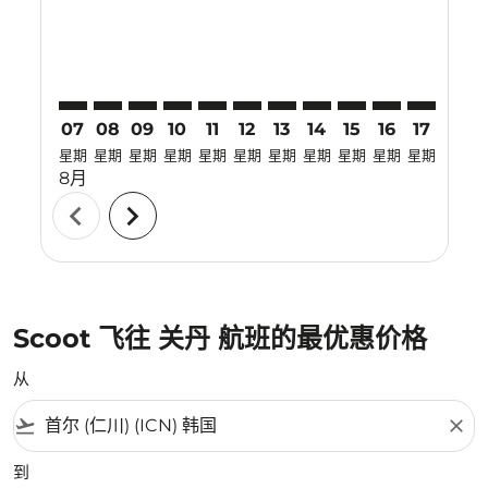
07
08
09
10
11
12
13
14
15
16
17
18
星期
星期
星期
星期
星期
星期
星期
星期
星期
星期
星期
星期
8月
chevron_left
chevron_right
Scoot 飞往 关丹 航班的最优惠价格
从
flight_takeoff
close
到