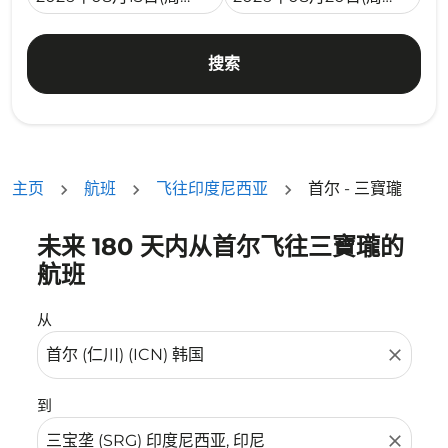
搜索
主页
航班
飞往印度尼西亚
首尔 - 三寶瓏
未来 180 天内从首尔飞往三寶瓏的
没有符合您的筛选条件的机票。请调整您的筛选条件。
航班
从
close
到
close