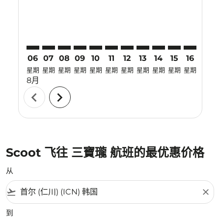
06
07
08
09
10
11
12
13
14
15
16
17
星期
星期
星期
星期
星期
星期
星期
星期
星期
星期
星期
星期
8月
chevron_left
chevron_right
Scoot 飞往 三寶瓏 航班的最优惠价格
从
flight_takeoff
close
到