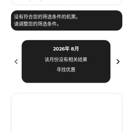
没有符合您的筛选条件的机票。
请调整您的筛选条件。
2026年 8月
chevron_left
chevron_right
该月份没有相关结果
寻找优惠
Displaying fares for 八月-2026
ICN–SRG: cmp-view-offers-disclaimer. 寻找优惠
ICN–SRG: cmp-view-offers-disclaimer. 寻找优惠
ICN–SRG: cmp-view-offers-disclaimer. 寻找
ICN–SRG: cmp-view-offers-disclaimer
ICN–SRG: cmp-view-offers-discla
ICN–SRG: cmp-view-offers-di
ICN–SRG: cmp-view-offer
ICN–SRG: cmp-view-of
ICN–SRG: cmp-vie
ICN–SRG: cmp
ICN–SRG:
ICN–S
I