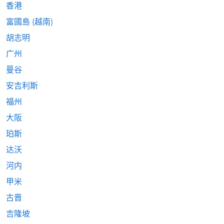
香港
富國島 (越南)
胡志明
广州
曼谷
安吉利斯
福州
大阪
珀斯
达沃
河内
甲米
古晋
吉隆坡