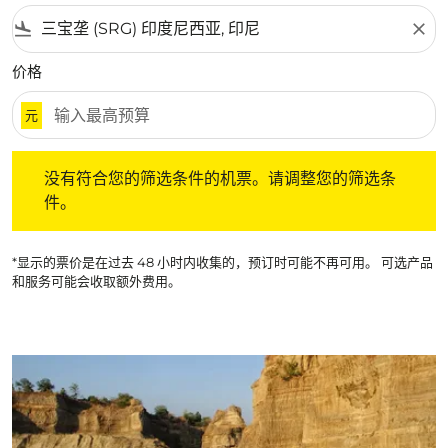
flight_land
close
价格
元
没有符合您的筛选条件的机票。请调整您的筛选条件。
没有符合您的筛选条件的机票。请调整您的筛选条
件。
*显示的票价是在过去 48 小时内收集的，预订时可能不再可用。 可选产品
和服务可能会收取额外费用。