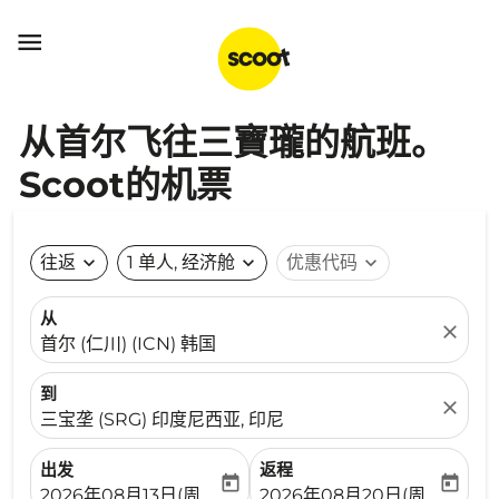

从首尔飞往三寶瓏的航班。
Scoot的机票
往返
expand_more
1 单人, 经济舱
expand_more
优惠代码
expand_more
从
close
首尔 (仁川) (ICN) 韩国
到
close
三宝垄 (SRG) 印度尼西亚, 印尼
出发
返程
today
today
fc-booking-departure-date-aria-label
fc-booking-return-date-ari
2026年08月13日(周四)
2026年08月20日(周四)