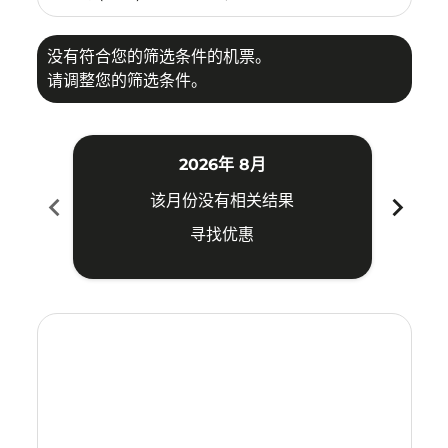
没有符合您的筛选条件的机票。
请调整您的筛选条件。
2026年 8月
chevron_left
chevron_right
该月份没有相关结果
寻找优惠
Displaying fares for 八月-2026
TAO–LOP: cmp-view-offers-disclaimer. 寻找优惠
TAO–LOP: cmp-view-offers-disclaimer. 寻找优惠
TAO–LOP: cmp-view-offers-disclaimer. 寻
TAO–LOP: cmp-view-offers-disclaime
TAO–LOP: cmp-view-offers-discla
TAO–LOP: cmp-view-offers-di
TAO–LOP: cmp-view-offer
TAO–LOP: cmp-view-o
TAO–LOP: cmp-vie
TAO–LOP: cmp
TAO–LOP:
TAO–L
T