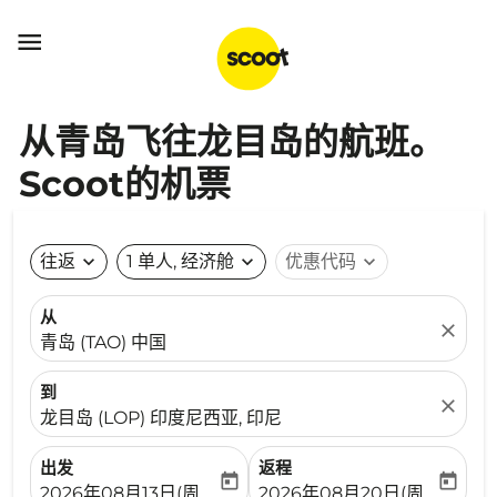

从青岛飞往龙目岛的航班。
Scoot的机票
往返
expand_more
1 单人, 经济舱
expand_more
优惠代码
expand_more
从
close
青岛 (TAO) 中国
到
close
龙目岛 (LOP) 印度尼西亚, 印尼
出发
返程
today
today
fc-booking-departure-date-aria-label
fc-booking-return-date-ari
2026年08月13日(周四)
2026年08月20日(周四)