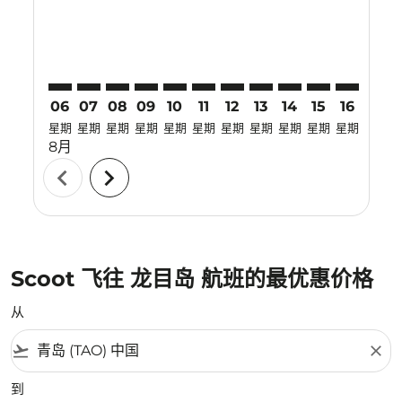
06
07
08
09
10
11
12
13
14
15
16
17
星期
星期
星期
星期
星期
星期
星期
星期
星期
星期
星期
星期
8月
chevron_left
chevron_right
Scoot 飞往 龙目岛 航班的最优惠价格
从
flight_takeoff
close
到