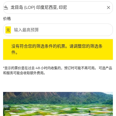
flight_land
close
价格
元
没有符合您的筛选条件的机票。请调整您的筛选条件。
没有符合您的筛选条件的机票。请调整您的筛选条
件。
*显示的票价是在过去 48 小时内收集的，预订时可能不再可用。 可选产品
和服务可能会收取额外费用。