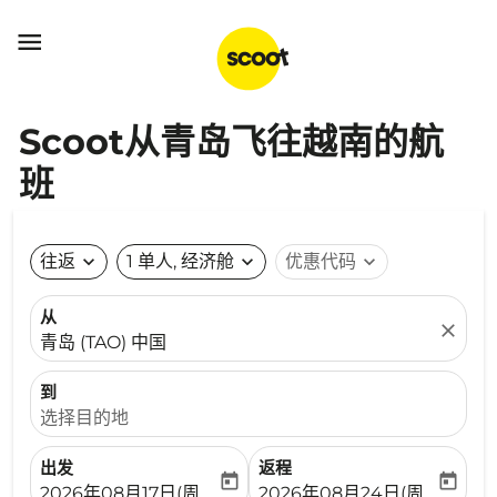

Scoot从青岛飞往越南的航
班
往返
expand_more
1 单人, 经济舱
expand_more
优惠代码
expand_more
从
close
青岛 (TAO) 中国
到
选择目的地
出发
返程
today
today
fc-booking-departure-date-aria-label
fc-booking-return-date-ari
2026年08月17日(周一)
2026年08月24日(周一)