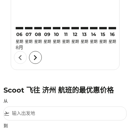
06
07
08
09
10
11
12
13
14
15
16
17
星期
星期
星期
星期
星期
星期
星期
星期
星期
星期
星期
星期
8月
chevron_left
chevron_right
Scoot 飞往 济州 航班的最优惠价格
从
flight_takeoff
到