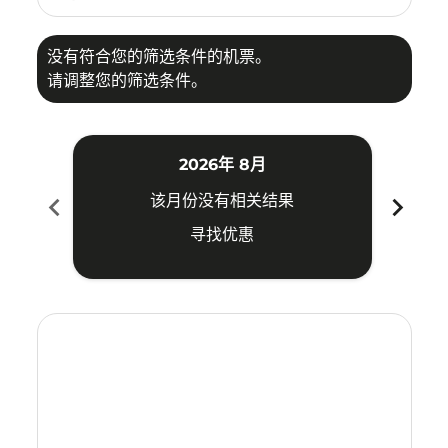
没有符合您的筛选条件的机票。
请调整您的筛选条件。
2026年 8月
chevron_left
chevron_right
该月份没有相关结果
寻找优惠
Displaying fares for 八月-2026
TAO–CJU: cmp-view-offers-disclaimer. 寻找优惠
TAO–CJU: cmp-view-offers-disclaimer. 寻找优惠
TAO–CJU: cmp-view-offers-disclaimer. 寻找
TAO–CJU: cmp-view-offers-disclaimer
TAO–CJU: cmp-view-offers-discla
TAO–CJU: cmp-view-offers-di
TAO–CJU: cmp-view-offers
TAO–CJU: cmp-view-of
TAO–CJU: cmp-vie
TAO–CJU: cmp
TAO–CJU:
TAO–C
T