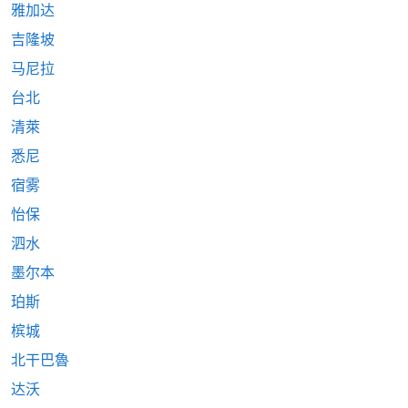
雅加达
吉隆坡
马尼拉
台北
清萊
悉尼
宿雾
怡保
泗水
墨尔本
珀斯
槟城
北干巴魯
达沃