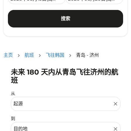
搜索
主页
航班
飞往韩国
青岛 - 济州
未来 180 天内从青岛飞往济州的航
没有符合您的筛选条件的机票。请调整您的筛选条件。
班
从
close
到
close