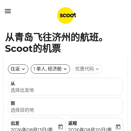

从青岛飞往济州的航班。
Scoot的机票
往返
expand_more
1 单人, 经济舱
expand_more
优惠代码
expand_more
从
选择出发地
到
选择目的地
出发
返程
today
today
fc-booking-departure-date-aria-label
fc-booking-return-date-ari
2026年08月13日(周四)
2026年08月20日(周四)