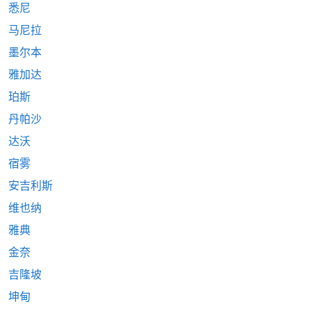
悉尼
马尼拉
墨尔本
雅加达
珀斯
丹帕沙
达沃
宿雾
安吉利斯
维也纳
雅典
金奈
吉隆坡
坤甸