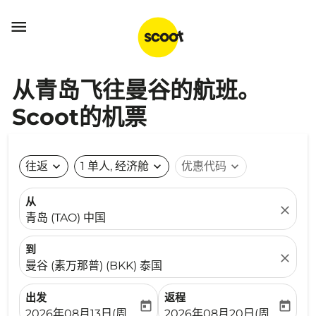

从青岛飞往曼谷的航班。
Scoot的机票
往返
expand_more
1 单人, 经济舱
expand_more
优惠代码
expand_more
从
close
青岛 (TAO) 中国
到
close
曼谷 (素万那普) (BKK) 泰国
出发
返程
today
today
fc-booking-departure-date-aria-label
fc-booking-return-date-ari
2026年08月13日(周四)
2026年08月20日(周四)