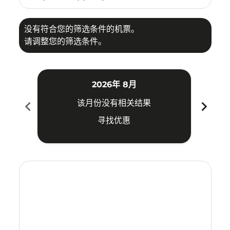
没有符合您的筛选条件的机票。
请调整您的筛选条件。
2026年 8月
chevron_left
chevron_right
该月份没有相关结果
寻找优惠
Displaying fares for 八月-2026
TAO–BKK: cmp-view-offers-disclaimer. 寻找优惠
TAO–BKK: cmp-view-offers-disclaimer. 寻找优惠
TAO–BKK: cmp-view-offers-disclaimer. 寻
TAO–BKK: cmp-view-offers-disclaime
TAO–BKK: cmp-view-offers-discla
TAO–BKK: cmp-view-offers-di
TAO–BKK: cmp-view-offer
TAO–BKK: cmp-view-of
TAO–BKK: cmp-vie
TAO–BKK: cmp
TAO–BKK:
TAO–B
T