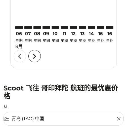
06
07
08
09
10
11
12
13
14
15
16
17
星期
星期
星期
星期
星期
星期
星期
星期
星期
星期
星期
星期
8月
chevron_left
chevron_right
Scoot 飞往 哥印拜陀 航班的最优惠价
格
从
flight_takeoff
close