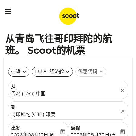

从青岛飞往哥印拜陀的航
班。 Scoot的机票
往返
expand_more
1 单人, 经济舱
expand_more
优惠代码
expand_more
从
close
青岛 (TAO) 中国
到
close
哥印拜陀 (CJB) 印度
出发
返程
today
today
fc-booking-departure-date-aria-label
fc-booking-return-date-ari
2026年08月13日(周四)
2026年08月20日(周四)