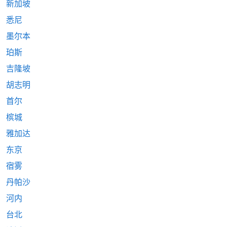
新加坡
悉尼
墨尔本
珀斯
吉隆坡
胡志明
首尔
槟城
雅加达
东京
宿雾
丹帕沙
河内
台北