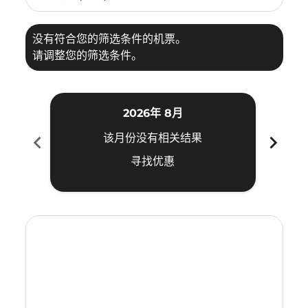
没有符合您的筛选条件的机票。
请调整您的筛选条件。
2026年 8月
chevron_left
chevron_right
该月份没有相关结果
寻找优惠
Displaying fares for 八月-2026
TAO–CJB: cmp-view-offers-disclaimer. 寻找优惠
TAO–CJB: cmp-view-offers-disclaimer. 寻找优惠
TAO–CJB: cmp-view-offers-disclaimer. 寻找
TAO–CJB: cmp-view-offers-disclaimer
TAO–CJB: cmp-view-offers-discla
TAO–CJB: cmp-view-offers-di
TAO–CJB: cmp-view-offers
TAO–CJB: cmp-view-of
TAO–CJB: cmp-vie
TAO–CJB: cmp
TAO–CJB:
TAO–C
T