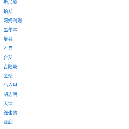
新加坡
珀斯
阿姆利则
墨尔本
曼谷
雅典
合艾
吉隆坡
金奈
马六甲
胡志明
天津
维也纳
亚庇