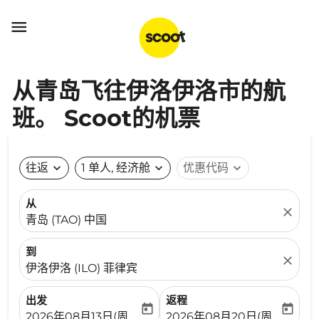

从青岛飞往伊洛伊洛市的航
班。 Scoot的机票
往返
expand_more
1 单人, 经济舱
expand_more
优惠代码
expand_more
从
close
青岛 (TAO) 中国
到
close
伊洛伊洛 (ILO) 菲律宾
出发
返程
today
today
fc-booking-departure-date-aria-label
fc-booking-return-date-ari
2026年08月13日(周四)
2026年08月20日(周四)