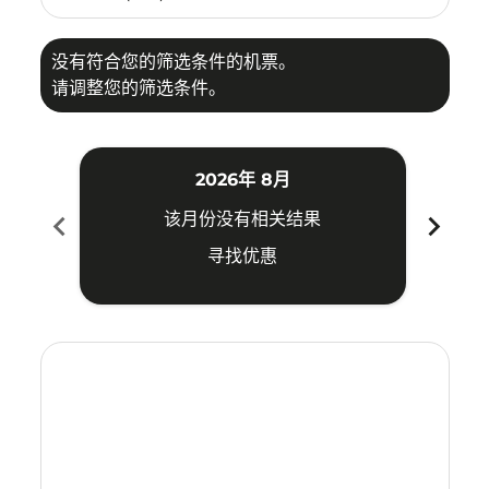
没有符合您的筛选条件的机票。
请调整您的筛选条件。
2026年 8月
chevron_left
chevron_right
该月份没有相关结果
寻找优惠
Displaying fares for 八月-2026
TAO–ILO: cmp-view-offers-disclaimer. 寻找优惠
TAO–ILO: cmp-view-offers-disclaimer. 寻找优惠
TAO–ILO: cmp-view-offers-disclaimer. 寻找
TAO–ILO: cmp-view-offers-disclaimer
TAO–ILO: cmp-view-offers-discla
TAO–ILO: cmp-view-offers-di
TAO–ILO: cmp-view-offers
TAO–ILO: cmp-view-of
TAO–ILO: cmp-vie
TAO–ILO: cmp
TAO–ILO:
TAO–I
T