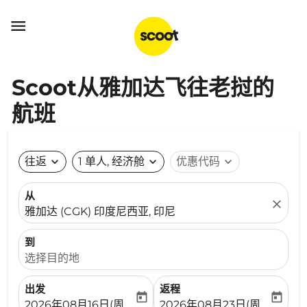

Scoot从雅加达飞往老挝的
航班
往返
expand_more
1 单人, 经济舱
expand_more
优惠代码
expand_more
从
close
雅加达 (CGK) 印度尼西亚, 印尼
到
选择目的地
出发
返程
today
today
fc-booking-departure-date-aria-label
fc-booking-return-date-ari
2026年08月16日(周日)
2026年08月23日(周日)