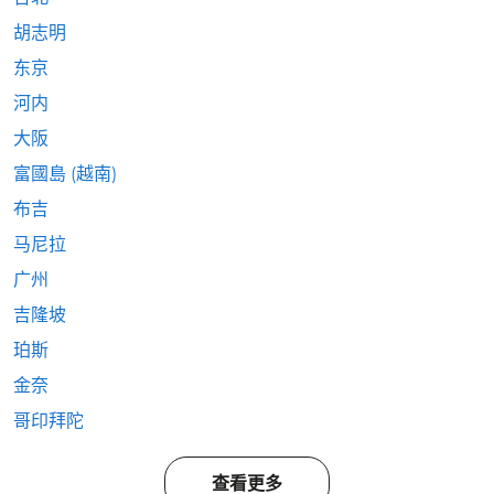
胡志明
东京
河内
大阪
富國島 (越南)
布吉
马尼拉
广州
吉隆坡
珀斯
金奈
哥印拜陀
查看更多