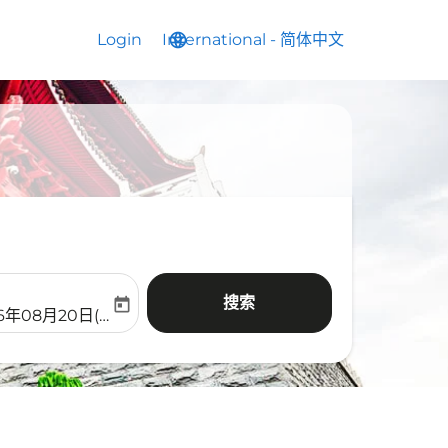
Login
International
language
keyboard_arrow_down
-
简体中文
搜索
today
aria-label
ooking-return-date-aria-label
26年08月20日(周四)