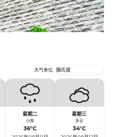
Weather unit option 摄氏度 Selecte
天气单位
:
摄氏度
keyboard_arrow_down
星期二
星期三
小雨
多云
36°C
34°C