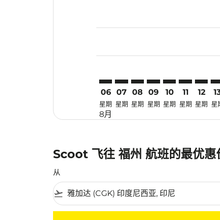
Displaying fares for 八月-2026
CGK–FOC: cmp-view-offers-dis
CGK–FOC: cmp-view-offers
CGK–FOC: cmp-view-off
CGK–FOC: cmp-view
CGK–FOC: cmp-
CGK–FOC: 
CGK–FO
CG
06
07
08
09
10
11
12
1
星期
星期
星期
星期
星期
星期
星期
星
8月
Scoot 飞往 福州 航班的最优
从
flight_takeoff
没有符合您的筛选条件的机票。请调整您的筛选