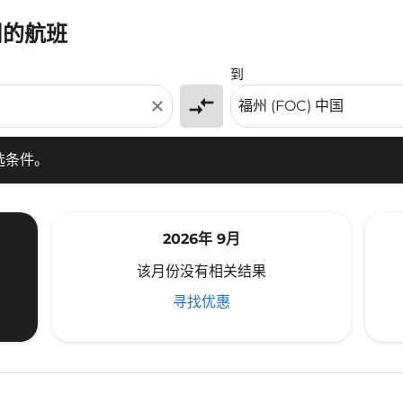
州的航班
条件。
到
compare_arrows
close
选条件。
2026年 9月
该月份没有相关结果
寻找优惠