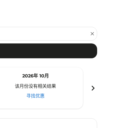
close
2026年 10月
20
chevron_right
该月份没有相关结果
该月份
寻找优惠