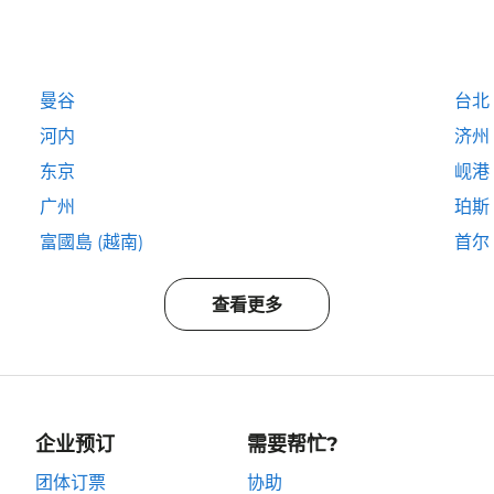
曼谷
台北
河内
济州
东京
岘港
广州
珀斯
富國島 (越南)
首尔
查看更多
企业预订
需要帮忙?
团体订票
协助