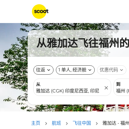
从雅加达飞往福州的航
往返
expand_more
1 单人, 经济舱
expand_more
优惠代码
expand_more
从
到
close
主页
航班
飞往中国
雅加达 - 福