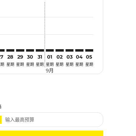
优惠
. 寻找优惠
imer. 寻找优惠
sclaimer. 寻找优惠
-disclaimer. 寻找优惠
fers-disclaimer. 寻找优惠
w-offers-disclaimer. 寻找优惠
-view-offers-disclaimer. 寻找优惠
cmp-view-offers-disclaimer. 寻找优惠
OC: cmp-view-offers-disclaimer. 寻找优惠
GK–FOC: cmp-view-offers-disclaimer. 寻找优惠
CGK–FOC: cmp-view-offers-disclaimer. 寻找优惠
CGK–FOC: cmp-view-offers-disclaimer. 寻找优惠
CGK–FOC: cmp-view-offers-disclaimer. 寻找优惠
CGK–FOC: cmp-view-offers-disclaimer. 寻
CGK–FOC: cmp-view-offers-disclaime
CGK–FOC: cmp-view-offers-discl
CGK–FOC: cmp-view-offers-di
CGK–FOC: cmp-view-offer
CGK–FOC: cmp-view-o
27
28
29
30
31
01
02
03
04
05
星期
星期
星期
星期
星期
星期
星期
星期
星期
星期
9月
格
元