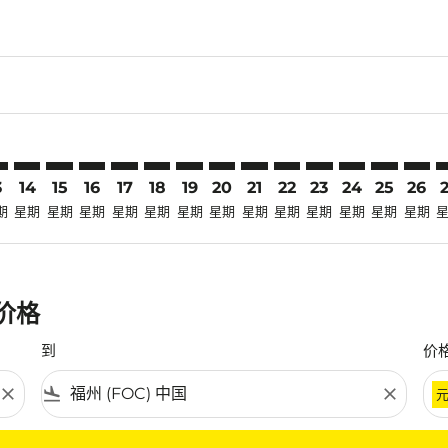
claimer. 寻找优惠
-disclaimer. 寻找优惠
ers-disclaimer. 寻找优惠
-offers-disclaimer. 寻找优惠
view-offers-disclaimer. 寻找优惠
cmp-view-offers-disclaimer. 寻找优惠
C: cmp-view-offers-disclaimer. 寻找优惠
K–FOC: cmp-view-offers-disclaimer. 寻找优惠
CGK–FOC: cmp-view-offers-disclaimer. 寻找优惠
CGK–FOC: cmp-view-offers-disclaimer. 寻找优惠
CGK–FOC: cmp-view-offers-disclaimer. 寻找优惠
CGK–FOC: cmp-view-offers-disclaimer. 寻找
CGK–FOC: cmp-view-offers-disclaimer
CGK–FOC: cmp-view-offers-discla
CGK–FOC: cmp-view-offers-di
CGK–FOC: cmp-view-offers
CGK–FOC: cmp-view-of
CGK–FOC: cmp-vie
CGK–FOC: cmp
CGK–FOC: 
CGK–F
C
3
14
15
16
17
18
19
20
21
22
23
24
25
26
期
星期
星期
星期
星期
星期
星期
星期
星期
星期
星期
星期
星期
星期
惠价格
到
价
close
flight_land
close
条件。