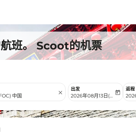
班。 Scoot的机票
出发
返程
close
today
fc-booking-departure-date-
fc-b
2026年08月13日(周四)
20
州