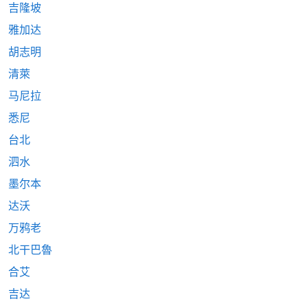
吉隆坡
雅加达
胡志明
清萊
马尼拉
悉尼
台北
泗水
墨尔本
达沃
万鸦老
北干巴魯
合艾
吉达