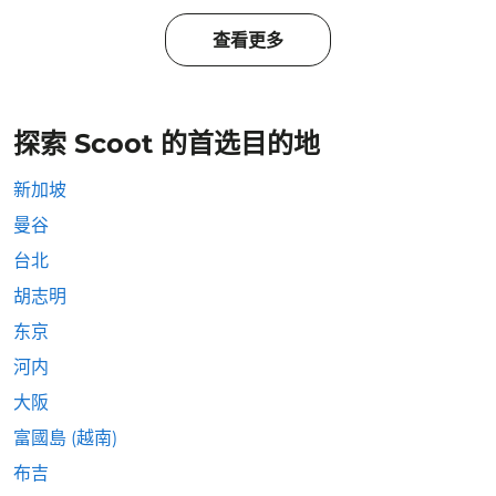
查看更多
探索 Scoot 的首选目的地
新加坡
曼谷
台北
胡志明
东京
河内
大阪
富國島 (越南)
布吉