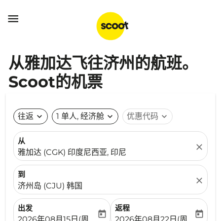

从雅加达飞往济州的航班。
Scoot的机票
往返
expand_more
1 单人, 经济舱
expand_more
优惠代码
expand_more
从
close
雅加达 (CGK) 印度尼西亚, 印尼
到
close
济州岛 (CJU) 韩国
出发
返程
today
today
fc-booking-departure-date-aria-label
fc-booking-return-date-ari
2026年08月15日(周六)
2026年08月22日(周六)