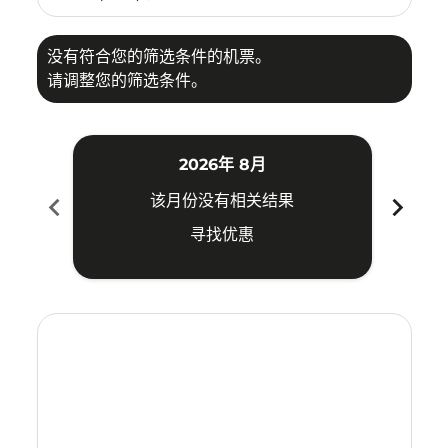
没有符合您的筛选条件的机票。
请调整您的筛选条件。
2026年 8月
chevron_left
chevron_right
该月份没有相关结果
寻找优惠
Displaying fares for 八月-2026
CGK–CJU: cmp-view-offers-disclaimer. 寻找优惠
CGK–CJU: cmp-view-offers-disclaimer. 寻找优惠
CGK–CJU: cmp-view-offers-disclaimer. 寻找
CGK–CJU: cmp-view-offers-disclaimer
CGK–CJU: cmp-view-offers-discla
CGK–CJU: cmp-view-offers-di
CGK–CJU: cmp-view-offer
CGK–CJU: cmp-view-of
CGK–CJU: cmp-vie
CGK–CJU: cmp
CGK–CJU:
CGK–C
C