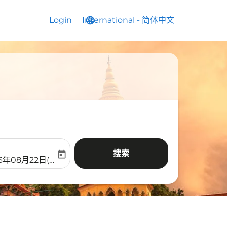
Login
International
language
keyboard_arrow_down
-
简体中文
搜索
today
aria-label
ooking-return-date-aria-label
6年08月22日(周六)