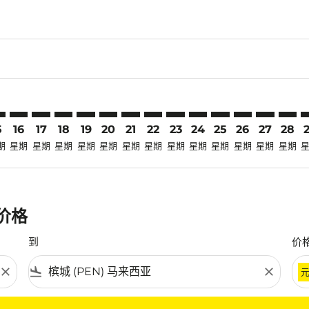
claimer. 寻找优惠
-disclaimer. 寻找优惠
ers-disclaimer. 寻找优惠
-offers-disclaimer. 寻找优惠
view-offers-disclaimer. 寻找优惠
cmp-view-offers-disclaimer. 寻找优惠
N: cmp-view-offers-disclaimer. 寻找优惠
K–PEN: cmp-view-offers-disclaimer. 寻找优惠
CGK–PEN: cmp-view-offers-disclaimer. 寻找优惠
CGK–PEN: cmp-view-offers-disclaimer. 寻找优惠
CGK–PEN: cmp-view-offers-disclaimer. 寻找优惠
CGK–PEN: cmp-view-offers-disclaimer. 寻找
CGK–PEN: cmp-view-offers-disclaimer
CGK–PEN: cmp-view-offers-discla
CGK–PEN: cmp-view-offers-di
CGK–PEN: cmp-view-offers
CGK–PEN: cmp-view-of
CGK–PEN: cmp-vie
CGK–PEN: cmp
CGK–PEN: 
CGK–P
C
5
16
17
18
19
20
21
22
23
24
25
26
27
28
期
星期
星期
星期
星期
星期
星期
星期
星期
星期
星期
星期
星期
星期
惠价格
到
价
close
flight_land
close
条件。