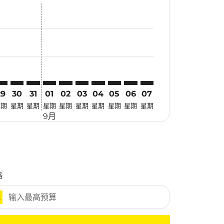
优惠
. 寻找优惠
imer. 寻找优惠
sclaimer. 寻找优惠
-disclaimer. 寻找优惠
fers-disclaimer. 寻找优惠
w-offers-disclaimer. 寻找优惠
-view-offers-disclaimer. 寻找优惠
cmp-view-offers-disclaimer. 寻找优惠
EN: cmp-view-offers-disclaimer. 寻找优惠
GK–PEN: cmp-view-offers-disclaimer. 寻找优惠
CGK–PEN: cmp-view-offers-disclaimer. 寻找优惠
CGK–PEN: cmp-view-offers-disclaimer. 寻找优惠
CGK–PEN: cmp-view-offers-disclaimer. 寻找优惠
CGK–PEN: cmp-view-offers-disclaimer. 寻
CGK–PEN: cmp-view-offers-disclaime
CGK–PEN: cmp-view-offers-discl
CGK–PEN: cmp-view-offers-di
CGK–PEN: cmp-view-offer
CGK–PEN: cmp-view-o
29
30
31
01
02
03
04
05
06
07
星期
星期
星期
星期
星期
星期
星期
星期
星期
星期
9月
格
元