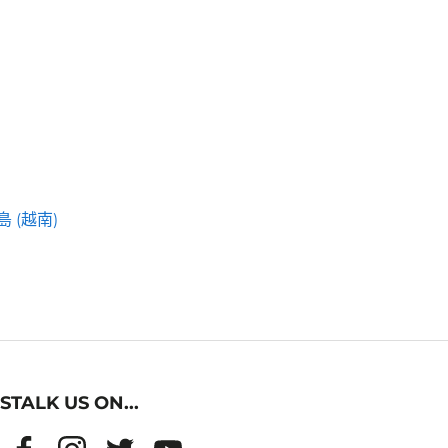
 (越南)
STALK US ON...