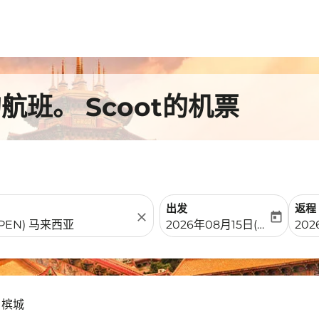
班。 Scoot的机票
出发
返程
close
today
fc-booking-departure-date-
fc-b
2026年08月15日(周六)
202
 槟城