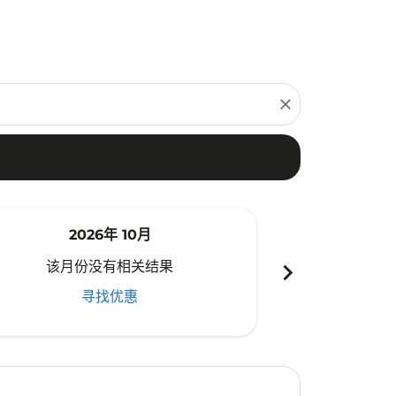
close
2026年 10月
20
chevron_right
该月份没有相关结果
该月份
寻找优惠