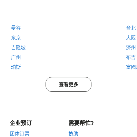
曼谷
台北
东京
大阪
吉隆坡
济州
广州
布吉
珀斯
富國島
查看更多
企业预订
需要帮忙?
团体订票
协助