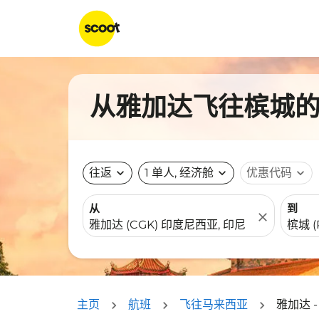
从雅加达飞往槟城的航
往返
expand_more
1 单人, 经济舱
expand_more
优惠代码
expand_more
从
到
close
主页
航班
飞往马来西亚
雅加达 -