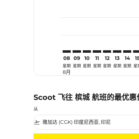
Displaying fares for 八月-2026
CGK–PEN: cmp-view-offers-dis
CGK–PEN: cmp-view-offers
CGK–PEN: cmp-view-off
CGK–PEN: cmp-view
CGK–PEN: cmp-
CGK–PEN: 
CGK–PE
CG
08
09
10
11
12
13
14
1
星期
星期
星期
星期
星期
星期
星期
星
8月
Scoot 飞往 槟城 航班的最优
从
flight_takeoff
没有符合您的筛选条件的机票。请调整您的筛选