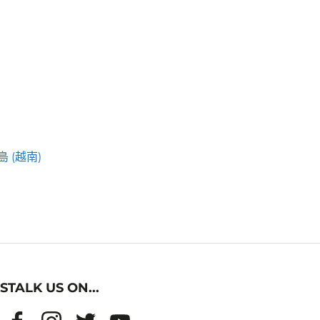
 (越南)
STALK US ON...