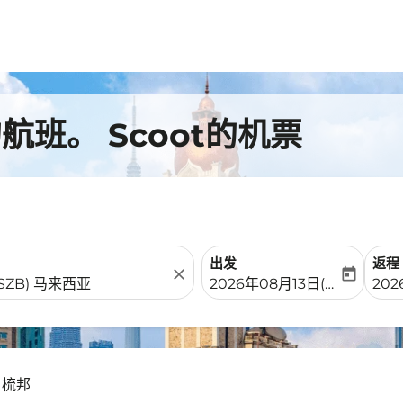
班。 Scoot的机票
出发
返程
close
today
fc-booking-departure-date-
fc-b
2026年08月13日(周四)
20
 梳邦