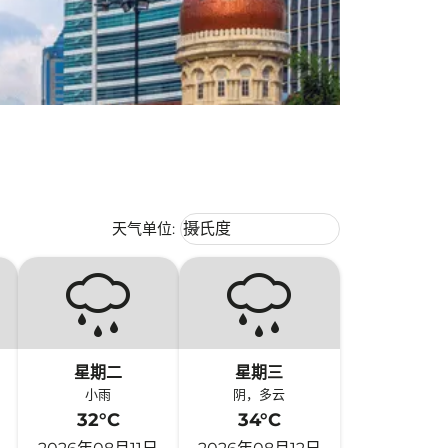
Weather unit option 摄氏度 Selecte
天气单位
:
摄氏度
keyboard_arrow_down
星期二
星期三
小雨
阴，多云
32°C
34°C