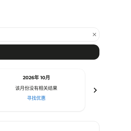
close
2026年 10月
20
chevron_right
该月份没有相关结果
该月份
寻找优惠