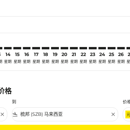
claimer. 寻找优惠
disclaimer. 寻找优惠
ers-disclaimer. 寻找优惠
-offers-disclaimer. 寻找优惠
view-offers-disclaimer. 寻找优惠
cmp-view-offers-disclaimer. 寻找优惠
B: cmp-view-offers-disclaimer. 寻找优惠
K–SZB: cmp-view-offers-disclaimer. 寻找优惠
CGK–SZB: cmp-view-offers-disclaimer. 寻找优惠
CGK–SZB: cmp-view-offers-disclaimer. 寻找优惠
CGK–SZB: cmp-view-offers-disclaimer. 寻找优惠
CGK–SZB: cmp-view-offers-disclaimer. 寻找
CGK–SZB: cmp-view-offers-disclaimer
CGK–SZB: cmp-view-offers-discla
CGK–SZB: cmp-view-offers-dis
CGK–SZB: cmp-view-offers
CGK–SZB: cmp-view-of
CGK–SZB: cmp-vie
CGK–SZB: cmp
CGK–SZB: 
CGK–S
C
3
14
15
16
17
18
19
20
21
22
23
24
25
26
期
星期
星期
星期
星期
星期
星期
星期
星期
星期
星期
星期
星期
星期
惠价格
到
价
close
flight_land
close
条件。