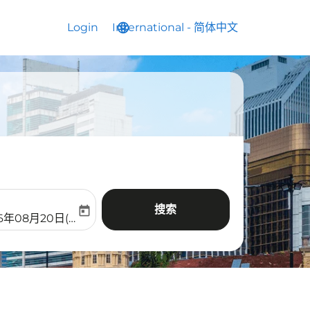
Login
International
language
keyboard_arrow_down
-
简体中文
搜索
today
aria-label
ooking-return-date-aria-label
26年08月20日(周四)