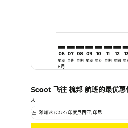
Displaying fares for 八月-2026
CGK–SZB: cmp-view-offers-dis
CGK–SZB: cmp-view-offers-
CGK–SZB: cmp-view-off
CGK–SZB: cmp-view
CGK–SZB: cmp-
CGK–SZB: 
CGK–SZ
CG
06
07
08
09
10
11
12
1
星期
星期
星期
星期
星期
星期
星期
星
8月
Scoot 飞往 梳邦 航班的最优
从
flight_takeoff
没有符合您的筛选条件的机票。请调整您的筛选