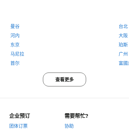
曼谷
台北
河内
大阪
东京
珀斯
马尼拉
广州
首尔
富國島
查看更多
企业预订
需要帮忙?
团体订票
协助