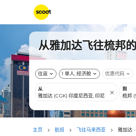
从雅加达飞往梳邦的航
往返
expand_more
1 单人, 经济舱
expand_more
优惠代码
expand_more
从
到
close
主页
航班
飞往马来西亚
雅加达 -