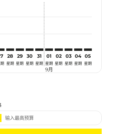
优惠
. 寻找优惠
imer. 寻找优惠
claimer. 寻找优惠
-disclaimer. 寻找优惠
fers-disclaimer. 寻找优惠
w-offers-disclaimer. 寻找优惠
-view-offers-disclaimer. 寻找优惠
cmp-view-offers-disclaimer. 寻找优惠
ZB: cmp-view-offers-disclaimer. 寻找优惠
GK–SZB: cmp-view-offers-disclaimer. 寻找优惠
CGK–SZB: cmp-view-offers-disclaimer. 寻找优惠
CGK–SZB: cmp-view-offers-disclaimer. 寻找优惠
CGK–SZB: cmp-view-offers-disclaimer. 寻找优惠
CGK–SZB: cmp-view-offers-disclaimer. 寻
CGK–SZB: cmp-view-offers-disclaime
CGK–SZB: cmp-view-offers-discla
CGK–SZB: cmp-view-offers-di
CGK–SZB: cmp-view-offer
CGK–SZB: cmp-view-o
27
28
29
30
31
01
02
03
04
05
星期
星期
星期
星期
星期
星期
星期
星期
星期
星期
9月
格
元