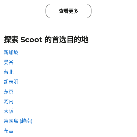
查看更多
探索 Scoot 的首选目的地
新加坡
曼谷
台北
胡志明
东京
河内
大阪
富國島 (越南)
布吉