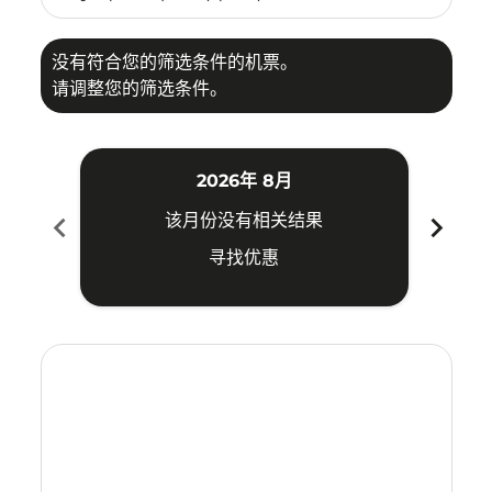
没有符合您的筛选条件的机票。
请调整您的筛选条件。
2026年 8月
chevron_left
chevron_right
该月份没有相关结果
寻找优惠
Displaying fares for 八月-2026
CGK–TYO: cmp-view-offers-disclaimer. 寻找优惠
CGK–TYO: cmp-view-offers-disclaimer. 寻找优惠
CGK–TYO: cmp-view-offers-disclaimer. 寻
CGK–TYO: cmp-view-offers-disclaime
CGK–TYO: cmp-view-offers-discla
CGK–TYO: cmp-view-offers-di
CGK–TYO: cmp-view-offer
CGK–TYO: cmp-view-o
CGK–TYO: cmp-vie
CGK–TYO: cmp
CGK–TYO:
CGK–T
C