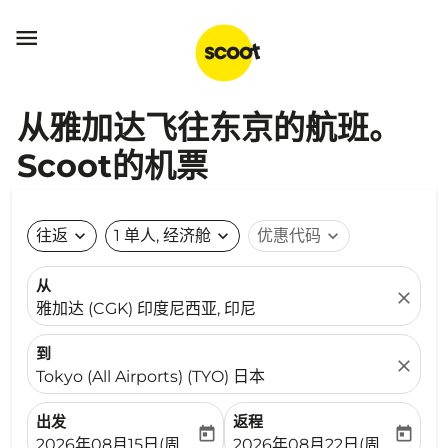

从雅加达飞往东京的航班。
Scoot的机票
往返
expand_more
1 单人, 经济舱
expand_more
优惠代码
expand_more
从
close
雅加达 (CGK) 印度尼西亚, 印尼
到
close
Tokyo (All Airports) (TYO) 日本
出发
返程
today
today
fc-booking-departure-date-aria-label
fc-booking-return-date-ari
2026年08月15日(周六)
2026年08月22日(周六)