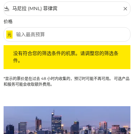
flight_land
close
价格
元
没有符合您的筛选条件的机票。请调整您的筛选条件。
没有符合您的筛选条件的机票。请调整您的筛选条
件。
*显示的票价是在过去 48 小时内收集的，预订时可能不再可用。 可选产品
和服务可能会收取额外费用。