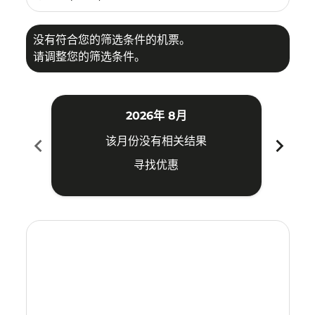
没有符合您的筛选条件的机票。
请调整您的筛选条件。
2026年 8月
chevron_left
chevron_right
该月份没有相关结果
寻找优惠
Displaying fares for 八月-2026
ATH–MNL: cmp-view-offers-disclaimer. 寻找优惠
ATH–MNL: cmp-view-offers-disclaimer. 寻找优惠
ATH–MNL: cmp-view-offers-disclaimer. 寻
ATH–MNL: cmp-view-offers-disclaime
ATH–MNL: cmp-view-offers-discl
ATH–MNL: cmp-view-offers-di
ATH–MNL: cmp-view-offer
ATH–MNL: cmp-view-o
ATH–MNL: cmp-vie
ATH–MNL: cmp
ATH–MNL:
ATH–M
A