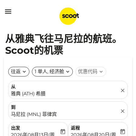

从雅典飞往马尼拉的航班。
Scoot的机票
往返
expand_more
1 单人, 经济舱
expand_more
优惠代码
expand_more
从
close
雅典 (ATH) 希腊
到
close
马尼拉 (MNL) 菲律宾
出发
返程
today
today
fc-booking-departure-date-aria-label
fc-booking-return-date-ari
2026年08月13日(周四)
2026年08月20日(周四)