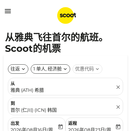

从雅典飞往首尔的航班。
Scoot的机票
往返
expand_more
1 单人, 经济舱
expand_more
优惠代码
expand_more
从
close
雅典 (ATH) 希腊
到
close
首尔 (仁川) (ICN) 韩国
出发
返程
today
today
fc-booking-departure-date-aria-label
fc-booking-return-date-ari
2026年08月16日(周日)
2026年08月23日(周日)