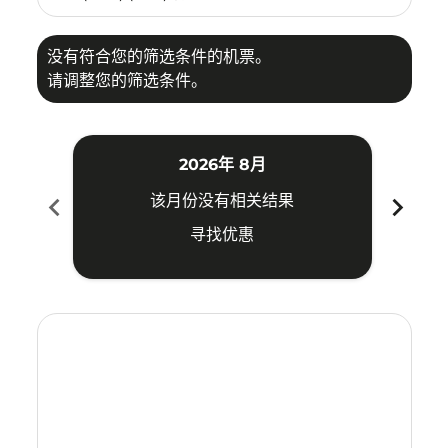
没有符合您的筛选条件的机票。
请调整您的筛选条件。
2026年 8月
chevron_left
chevron_right
该月份没有相关结果
寻找优惠
Displaying fares for 八月-2026
ATH–ICN: cmp-view-offers-disclaimer. 寻找优惠
ATH–ICN: cmp-view-offers-disclaimer. 寻找优惠
ATH–ICN: cmp-view-offers-disclaimer. 寻找
ATH–ICN: cmp-view-offers-disclaimer
ATH–ICN: cmp-view-offers-discla
ATH–ICN: cmp-view-offers-di
ATH–ICN: cmp-view-offers
ATH–ICN: cmp-view-of
ATH–ICN: cmp-vie
ATH–ICN: cmp
ATH–ICN:
ATH–I
A