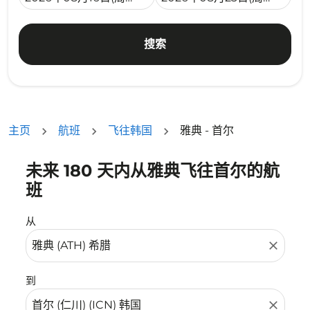
搜索
主页
航班
飞往韩国
雅典 - 首尔
未来 180 天内从雅典飞往首尔的航
没有符合您的筛选条件的机票。请调整您的筛选条件。
班
从
close
到
close