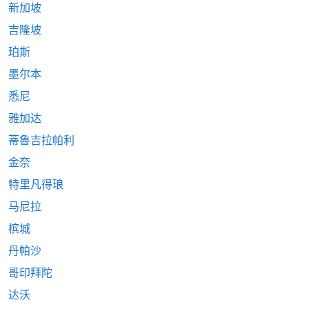
新加坡
吉隆坡
珀斯
墨尔本
悉尼
雅加达
蒂魯吉拉帕利
金奈
特里凡得琅
马尼拉
槟城
丹帕沙
哥印拜陀
达沃