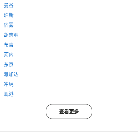
曼谷
珀斯
宿雾
胡志明
布吉
河内
东京
雅加达
冲绳
岘港
查看更多