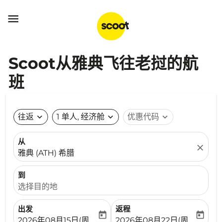

Scoot从雅典飞往老挝的航
班
往返
expand_more
1 单人, 经济舱
expand_more
优惠代码
expand_more
从
close
雅典 (ATH) 希腊
到
选择目的地
出发
返程
today
today
fc-booking-departure-date-aria-label
fc-booking-return-date-ari
2026年08月15日(周六)
2026年08月22日(周六)