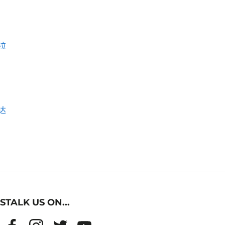
拉
达
STALK US ON...