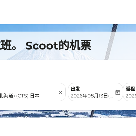
。 Scoot的机票
出发
返程
close
today
fc-booking-departure-date-
fc-b
2026年08月13日(周四)
20