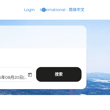
Login
International
language
keyboard_arrow_down
-
简体中文
搜索
today
aria-label
ooking-return-date-aria-label
26年08月20日(周四)