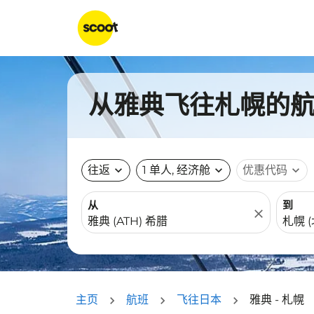
从雅典飞往札幌的航班
往返
expand_more
1 单人, 经济舱
expand_more
优惠代码
expand_more
从
到
close
主页
航班
飞往日本
雅典 - 札幌