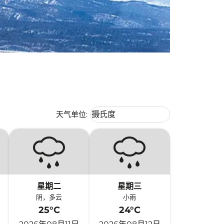
Weather unit option 摄氏度 Selecte
天气单位
:
摄氏度
keyboard_arrow_down
星期二
星期三
阴，多云
小雨
25°C
24°C