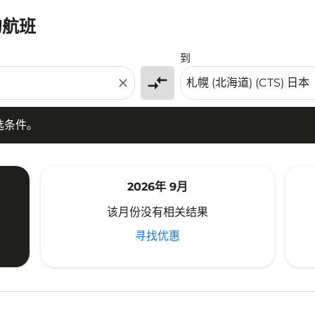
的航班
条件。
到
compare_arrows
close
选条件。
2026年 9月
该月份没有相关结果
寻找优惠