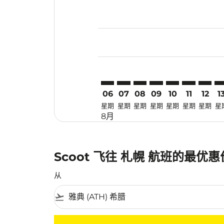
Displaying fares for 八月-2026
ATH–CTS: cmp-view-offers-disc
ATH–CTS: cmp-view-offers-
ATH–CTS: cmp-view-off
ATH–CTS: cmp-view
ATH–CTS: cmp-
ATH–CTS: 
ATH–CT
AT
06
07
08
09
10
11
12
1
星期
星期
星期
星期
星期
星期
星期
星
8月
Scoot 飞往 札幌 航班的最优
从
flight_takeoff
没有符合您的筛选条件的机票。请调整您的筛选