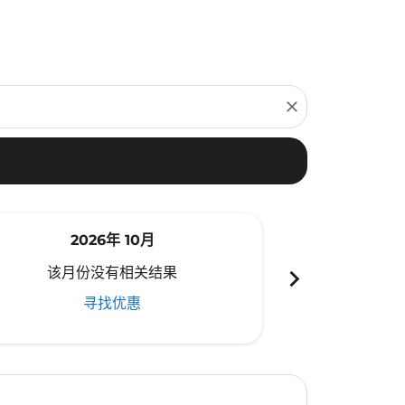
close
2026年 10月
20
chevron_right
该月份没有相关结果
该月份
寻找优惠