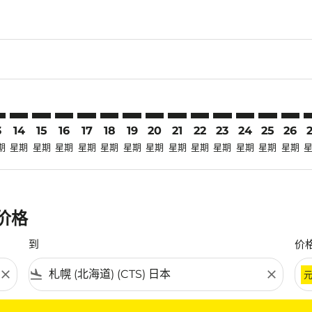
laimer. 寻找优惠
disclaimer. 寻找优惠
ers-disclaimer. 寻找优惠
-offers-disclaimer. 寻找优惠
view-offers-disclaimer. 寻找优惠
cmp-view-offers-disclaimer. 寻找优惠
S: cmp-view-offers-disclaimer. 寻找优惠
H–CTS: cmp-view-offers-disclaimer. 寻找优惠
ATH–CTS: cmp-view-offers-disclaimer. 寻找优惠
ATH–CTS: cmp-view-offers-disclaimer. 寻找优惠
ATH–CTS: cmp-view-offers-disclaimer. 寻找优惠
ATH–CTS: cmp-view-offers-disclaimer. 寻找
ATH–CTS: cmp-view-offers-disclaimer
ATH–CTS: cmp-view-offers-disclai
ATH–CTS: cmp-view-offers-dis
ATH–CTS: cmp-view-offers
ATH–CTS: cmp-view-of
ATH–CTS: cmp-vie
ATH–CTS: cmp
ATH–CTS: 
ATH–C
A
3
14
15
16
17
18
19
20
21
22
23
24
25
26
期
星期
星期
星期
星期
星期
星期
星期
星期
星期
星期
星期
星期
星期
惠价格
到
价
close
flight_land
close
条件。