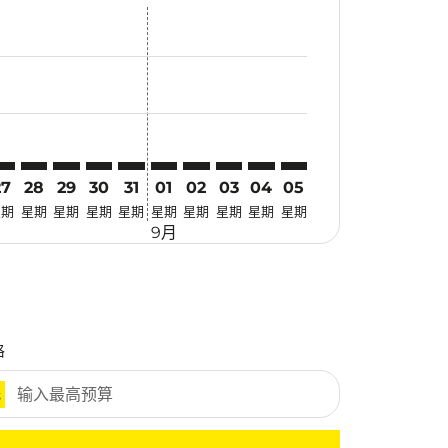
优惠
. 寻找优惠
mer. 寻找优惠
claimer. 寻找优惠
-disclaimer. 寻找优惠
fers-disclaimer. 寻找优惠
w-offers-disclaimer. 寻找优惠
-view-offers-disclaimer. 寻找优惠
cmp-view-offers-disclaimer. 寻找优惠
TS: cmp-view-offers-disclaimer. 寻找优惠
TH–CTS: cmp-view-offers-disclaimer. 寻找优惠
ATH–CTS: cmp-view-offers-disclaimer. 寻找优惠
ATH–CTS: cmp-view-offers-disclaimer. 寻找优惠
ATH–CTS: cmp-view-offers-disclaimer. 寻找优惠
ATH–CTS: cmp-view-offers-disclaimer. 寻
ATH–CTS: cmp-view-offers-disclaimer
ATH–CTS: cmp-view-offers-discla
ATH–CTS: cmp-view-offers-di
ATH–CTS: cmp-view-offer
ATH–CTS: cmp-view-o
27
28
29
30
31
01
02
03
04
05
星期
星期
星期
星期
星期
星期
星期
星期
星期
星期
9月
格
元